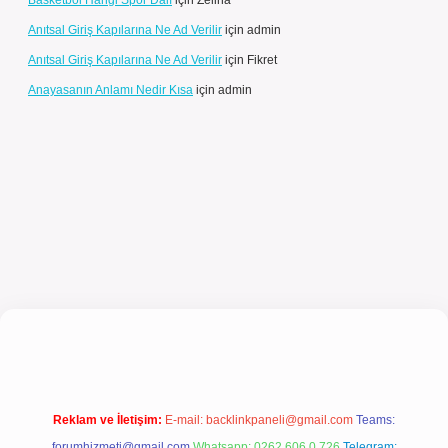
Basketbol Hangi Spor Dalı
için
Zeliha
Anıtsal Giriş Kapılarına Ne Ad Verilir
için
admin
Anıtsal Giriş Kapılarına Ne Ad Verilir
için
Fikret
Anayasanın Anlamı Nedir Kısa
için
admin
 giriş
Reklam ve İletişim:
E-mail:
backlinkpaneli@gmail.com
Teams:
forumhizmeti@gmail.com
Whatsapp: 0262 606 0 726
Telegram: