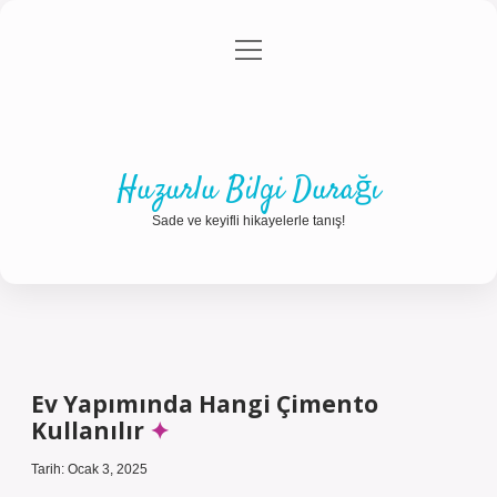
menüyü
Anasayfa
Gizlilik Politikası
Yasal Uyarı
aç
Hakkımızda
Huzurlu Bilgi Durağı
Sade ve keyifli hikayelerle tanış!
Ev Yapımında Hangi Çimento
Kullanılır
Tarih: Ocak 3, 2025