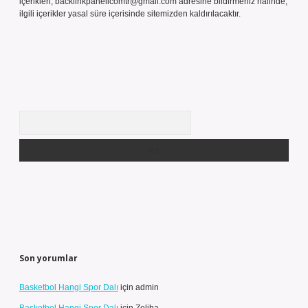
içerikleri,
backlinkpanelicomtr@gmail.com
adresine bildirmeniz halinde,
ilgili içerikler yasal süre içerisinde sitemizden kaldırılacaktır.
Arama
Son yorumlar
Basketbol Hangi Spor Dalı
için
admin