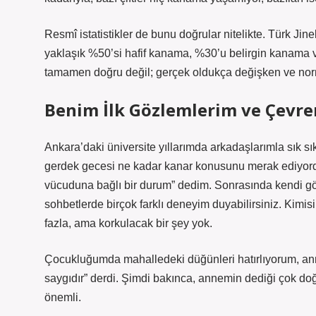
Resmî istatistikler de bunu doğrular nitelikte. Türk Ji
yaklaşık %50’si hafif kanama, %30’u belirgin kanama 
tamamen doğru değil; gerçek oldukça değişken ve nor
Benim İlk Gözlemlerim ve Çevr
Ankara’daki üniversite yıllarımda arkadaşlarımla sık s
gerdek gecesi ne kadar kanar konusunu merak ediyordu
vücuduna bağlı bir durum” dedim. Sonrasında kendi göz
sohbetlerde birçok farklı deneyim duyabilirsiniz. Kimi
fazla, ama korkulacak bir şey yok.
Çocukluğumda mahalledeki düğünleri hatırlıyorum, anne
saygıdır” derdi. Şimdi bakınca, annemin dediği çok doğ
önemli.