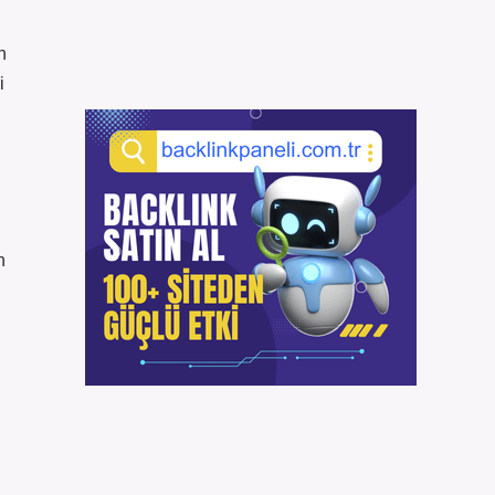
n
i
n