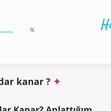
H
akkımızda
dar kanar ?
ar Kanar? Anlattığım