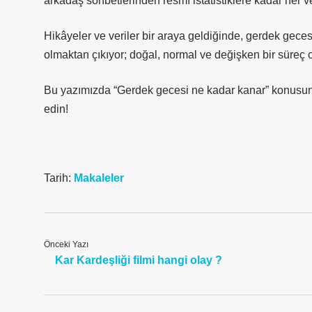
arkadaş sohbetlerinden resmî istatistiklere kadar her v
Hikâyeler ve veriler bir araya geldiğinde, gerdek gec
olmaktan çıkıyor; doğal, normal ve değişken bir süreç 
Bu yazımızda “Gerdek gecesi ne kadar kanar” konusunu
edin!
Tarih:
Makaleler
Önceki Yazı
Kar Kardeşliği filmi hangi olay ?