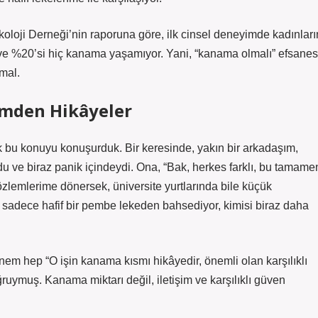
nekoloji Derneği’nin raporuna göre, ilk cinsel deneyimde kadınları
ve %20’si hiç kanama yaşamıyor. Yani, “kanama olmalı” efsanes
mal.
emden Hikâyeler
ık bu konuyu konuşurduk. Bir keresinde, yakın bir arkadaşım,
 ve biraz panik içindeydi. Ona, “Bak, herkes farklı, bu tamame
lemlerime dönersek, üniversite yurtlarında bile küçük
si sadece hafif bir pembe lekeden bahsediyor, kimisi biraz daha
m hep “O işin kanama kısmı hikâyedir, önemli olan karşılıklı
ruymuş. Kanama miktarı değil, iletişim ve karşılıklı güven