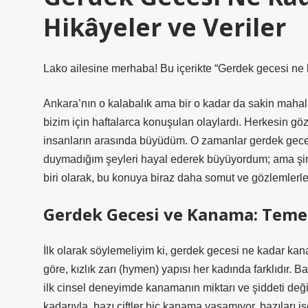
Hikâyeler ve Veriler
Lako ailesine merhaba! Bu içerikte “Gerdek gecesi ne 
Ankara’nın o kalabalık ama bir o kadar da sakin maha
bizim için haftalarca konuşulan olaylardı. Herkesin göz
insanların arasında büyüdüm. O zamanlar gerdek gecesi
duymadığım şeyleri hayal ederek büyüyordum; ama şi
biri olarak, bu konuya biraz daha somut ve gözlemlerl
Gerdek Gecesi ve Kanama: Temel
İlk olarak söylemeliyim ki, gerdek gecesi ne kadar kana
göre, kızlık zarı (hymen) yapısı her kadında farklıdır. B
ilk cinsel deneyimde kanamanın miktarı ve şiddeti de
kadarıyla, bazı çiftler hiç kanama yaşamıyor, bazıları is