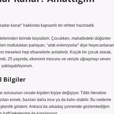
kadar kanar” hakkında kapsamlı bir rehber hazırladık.
llelerinden birinde büyüdüm. Çocukken, mahalledeki düğünler
leri mutluluktan parlayan, “artık evleniyorlar” diye heyecanlana
 meselesi hep efsanelerle anlatılırdı. Küçük bir çocuk olarak,
mdi, 25 yaşında, ekonomi mezunu ve veriyle uğraşmayı seven
e yaklaşabiliyorum.
 Bilgiler
r sorusunun cevabı kişiden kişiye değişiyor. Tıbbi literatüre
azıları esnek, bazıları daha ince ya da kalın olabilir. Bu nedenle
ğişkenlik gösterir. Ankara’da arkadaş çevremde gözlemlediğim
e hafif lekelenme ile karşılaşıyor.