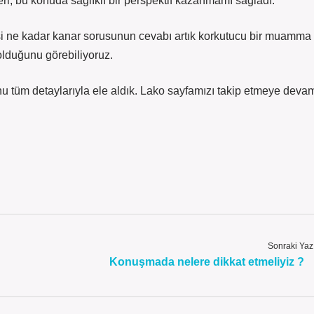
eri, bu konuda sağlıklı bir perspektif kazanmamı sağladı.
esi ne kadar kanar sorusunun cevabı artık korkutucu bir muamma
olduğunu görebiliyoruz.
 tüm detaylarıyla ele aldık. Lako sayfamızı takip etmeye deva
Sonraki Yaz
Konuşmada nelere dikkat etmeliyiz ?