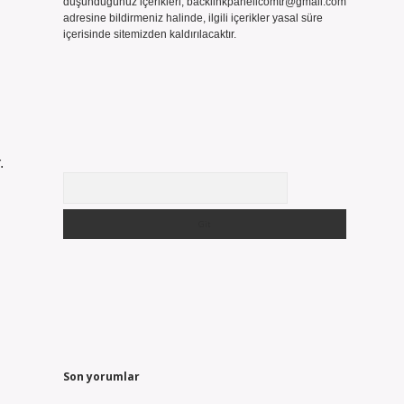
düşündüğünüz içerikleri,
backlinkpanelicomtr@gmail.com
adresine bildirmeniz halinde, ilgili içerikler yasal süre
içerisinde sitemizden kaldırılacaktır.
.
Arama
Son yorumlar