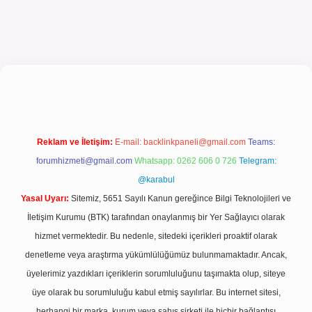
iriş
Reklam ve İletişim:
E-mail:
backlinkpaneli@gmail.com
Teams:
forumhizmeti@gmail.com
Whatsapp: 0262 606 0 726
Telegram:
@karabul
Yasal Uyarı:
Sitemiz, 5651 Sayılı Kanun gereğince Bilgi Teknolojileri ve
İletişim Kurumu (BTK) tarafından onaylanmış bir Yer Sağlayıcı olarak
hizmet vermektedir. Bu nedenle, sitedeki içerikleri proaktif olarak
denetleme veya araştırma yükümlülüğümüz bulunmamaktadır. Ancak,
üyelerimiz yazdıkları içeriklerin sorumluluğunu taşımakta olup, siteye
üye olarak bu sorumluluğu kabul etmiş sayılırlar. Bu internet sitesi,
herhangi bir marka, kurum veya şahıs şirketi ile hiçbir bağlantısı