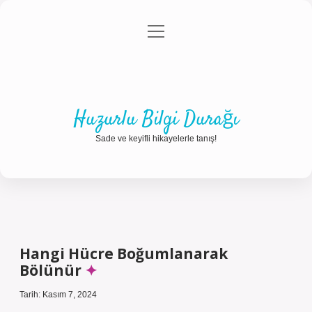
menüyü
Anasayfa
Gizlilik Politikası
Yasal Uyarı
aç
Hakkımızda
Huzurlu Bilgi Durağı
Sade ve keyifli hikayelerle tanış!
Hangi Hücre Boğumlanarak
Bölünür
Tarih: Kasım 7, 2024