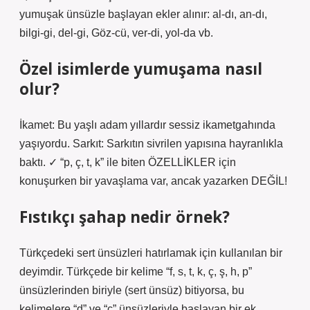
yumuşak ünsüzle başlayan ekler alınır: al-dı, an-dı,
bilgi-gi, del-gi, Göz-cü, ver-di, yol-da vb.
Özel isimlerde yumuşama nasıl
olur?
İkamet: Bu yaşlı adam yıllardır sessiz ikametgahında
yaşıyordu. Sarkıt: Sarkıtın sivrilen yapısına hayranlıkla
baktı. ✓ “p, ç, t, k” ile biten ÖZELLİKLER için
konuşurken bir yavaşlama var, ancak yazarken DEĞİL!
Fıstıkçı şahap nedir örnek?
Türkçedeki sert ünsüzleri hatırlamak için kullanılan bir
deyimdir. Türkçede bir kelime “f, s, t, k, ç, ş, h, p”
ünsüzlerinden biriyle (sert ünsüz) bitiyorsa, bu
kelimelere “d” ve “c” ünsüzleriyle başlayan bir ek