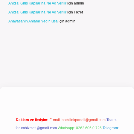
Anıtsal Giriş Kapılarına Ne Ad Verilir
için
admin
Anıtsal Giriş Kapılarına Ne Ad Verilir
için
Fikret
Anayasanın Anlamı Nedir Kısa
için
admin
giriş
Reklam ve İletişim:
E-mail:
backlinkpaneli@gmail.com
Teams:
forumhizmeti@gmail.com
Whatsapp: 0262 606 0 726
Telegram: