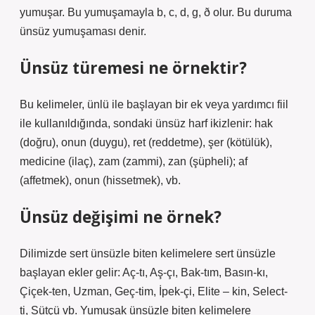
yumuşar. Bu yumuşamayla b, c, d, g, ð olur. Bu duruma
ünsüz yumuşaması denir.
Ünsüz türemesi ne örnektir?
Bu kelimeler, ünlü ile başlayan bir ek veya yardımcı fiil
ile kullanıldığında, sondaki ünsüz harf ikizlenir: hak
(doğru), onun (duygu), ret (reddetme), şer (kötülük),
medicine (ilaç), zam (zammi), zan (şüpheli); af
(affetmek), onun (hissetmek), vb.
Ünsüz değişimi ne örnek?
Dilimizde sert ünsüzle biten kelimelere sert ünsüzle
başlayan ekler gelir: Aç-tı, Aş-çı, Bak-tım, Basın-kı,
Çiçek-ten, Uzman, Geç-tim, İpek-çi, Elite – kin, Select-
ti, Sütçü vb. Yumuşak ünsüzle biten kelimelere