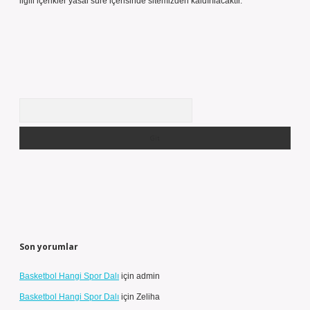
ilgili içerikler yasal süre içerisinde sitemizden kaldırılacaktır.
Arama
Son yorumlar
Basketbol Hangi Spor Dalı
için
admin
Basketbol Hangi Spor Dalı
için
Zeliha