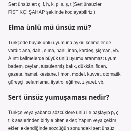
Sert ünsüzler: ç, f, h, k, p, s, ş, t (Sert ünsüzleri
FİSTİKÇİ ŞAHAP şeklinde kodlayabiliriz.)
Elma ünlü mü ünsüz mü?
Türkçede büyük ünlü uyumuna aykırı kelimeler de
vardır: ana, dahi, elma, hani, inan, kardeş, şişman, vb.
Alıntı kelimelerde büyük ünlü uyumu aranmaz: uyum,
badem, ceylan, tütsülenmiş balık, dükkân, fidan,
gazete, hamsi, kestane, limon, model, kuvvet, otomatik,
güreşçi, selamlama, tiyatro, eğilme, ziyaret, vb.
Sert ünsüz yumuşaması nedir?
Türkçe veya yabancı sözcüklere ünlü ile başlayıp p, ç,
t, k seslerinden biriyle biten ekler; Yapım veya çekim
ekleri eklendiğinde sözcüğün sonundaki sert ünsüz