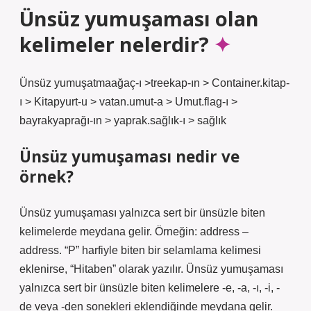
Ünsüz yumuşaması olan
kelimeler nelerdir?
Ünsüz yumuşatmaağaç-ı >treekap-ın > Container.kitap-
ı > Kitapyurt-u > vatan.umut-a > Umut.flag-ı >
bayrakyaprağı-ın > yaprak.sağlık-ı > sağlık
Ünsüz yumuşaması nedir ve
örnek?
Ünsüz yumuşaması yalnızca sert bir ünsüzle biten
kelimelerde meydana gelir. Örneğin: address –
address. “P” harfiyle biten bir selamlama kelimesi
eklenirse, “Hitaben” olarak yazılır. Ünsüz yumuşaması
yalnızca sert bir ünsüzle biten kelimelere -e, -a, -ı, -i, -
de veya -den sonekleri eklendiğinde meydana gelir.