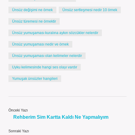
Ünsüz değişimi ne örnek
Ünsüz sertleşmesi nedir 10 örnek
Ünsüz türemesi ne örnektir
Ünsüz yumuşaması kuralına aykırı sözcükler nelerdir
Ünsüz yumuşaması nedir ve örnek
Ünsüz yumuşaması olan kelimeler nelerdir
Uyku kelimesinde hangi ses olayı vardır
Yumuşak ünsüzler hangileri
Önceki Yazı
Rehberim Sim Kartta Kaldı Ne Yapmalıyım
Sonraki Yazı