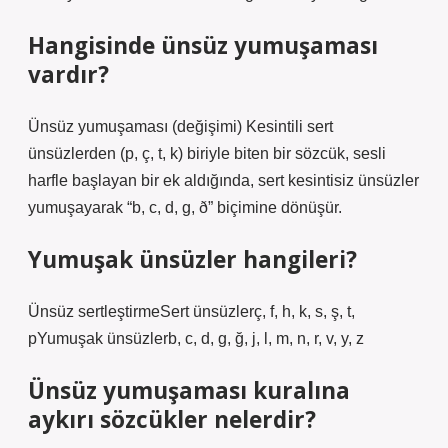
Hangisinde ünsüz yumuşaması
vardır?
Ünsüz yumuşaması (değişimi) Kesintili sert
ünsüzlerden (p, ç, t, k) biriyle biten bir sözcük, sesli
harfle başlayan bir ek aldığında, sert kesintisiz ünsüzler
yumuşayarak “b, c, d, g, ð” biçimine dönüşür.
Yumuşak ünsüzler hangileri?
Ünsüz sertleştirmeSert ünsüzlerç, f, h, k, s, ş, t,
pYumuşak ünsüzlerb, c, d, g, ğ, j, l, m, n, r, v, y, z
Ünsüz yumuşaması kuralına
aykırı sözcükler nelerdir?