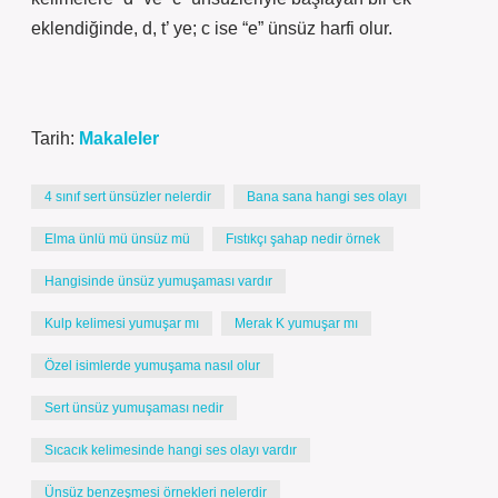
eklendiğinde, d, t’ ye; c ise “e” ünsüz harfi olur.
Tarih:
Makaleler
4 sınıf sert ünsüzler nelerdir
Bana sana hangi ses olayı
Elma ünlü mü ünsüz mü
Fıstıkçı şahap nedir örnek
Hangisinde ünsüz yumuşaması vardır
Kulp kelimesi yumuşar mı
Merak K yumuşar mı
Özel isimlerde yumuşama nasıl olur
Sert ünsüz yumuşaması nedir
Sıcacık kelimesinde hangi ses olayı vardır
Ünsüz benzeşmesi örnekleri nelerdir