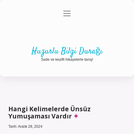
menüyü
Anasayfa
Gizlilik Politikası
Yasal Uyarı
aç
Hakkımızda
Huzurlu Bilgi Durağı
Sade ve keyifli hikayelerle tanış!
Hangi Kelimelerde Ünsüz
Yumuşaması Vardır
Tarih: Aralık 28, 2024