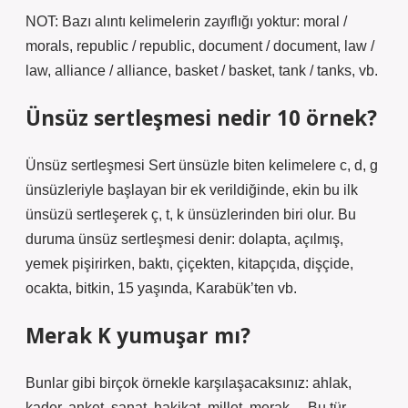
NOT: Bazı alıntı kelimelerin zayıflığı yoktur: moral /
morals, republic / republic, document / document, law /
law, alliance / alliance, basket / basket, tank / tanks, vb.
Ünsüz sertleşmesi nedir 10 örnek?
Ünsüz sertleşmesi Sert ünsüzle biten kelimelere c, d, g
ünsüzleriyle başlayan bir ek verildiğinde, ekin bu ilk
ünsüzü sertleşerek ç, t, k ünsüzlerinden biri olur. Bu
duruma ünsüz sertleşmesi denir: dolapta, açılmış,
yemek pişirirken, baktı, çiçekten, kitapçıda, dişçide,
ocakta, bitkin, 15 yaşında, Karabük’ten vb.
Merak K yumuşar mı?
Bunlar gibi birçok örnekle karşılaşacaksınız: ahlak,
kader, anket, sanat, hakikat, millet, merak… Bu tür