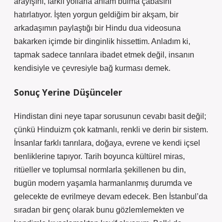
arayışını, farklı yollarla anlam bulma çabasını
hatırlatıyor. İşten yorgun geldiğim bir akşam, bir
arkadaşımın paylaştığı bir Hindu dua videosuna
bakarken içimde bir dinginlik hissettim. Anladım ki,
tapmak sadece tanrılara ibadet etmek değil, insanın
kendisiyle ve çevresiyle bağ kurması demek.
Sonuç Yerine Düşünceler
Hindistan dini neye tapar sorusunun cevabı basit değil;
çünkü Hinduizm çok katmanlı, renkli ve derin bir sistem.
İnsanlar farklı tanrılara, doğaya, evrene ve kendi içsel
benliklerine tapıyor. Tarih boyunca kültürel miras,
ritüeller ve toplumsal normlarla şekillenen bu din,
bugün modern yaşamla harmanlanmış durumda ve
gelecekte de evrilmeye devam edecek. Ben İstanbul’da
sıradan bir genç olarak bunu gözlemlemekten ve