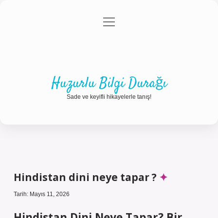
menüyü
Anasayfa
Gizlilik Politikası
Yasal Uyarı
aç
Hakkımızda
Huzurlu Bilgi Durağı
Sade ve keyifli hikayelerle tanış!
Hindistan dini neye tapar ?
Tarih: Mayıs 11, 2026
Hindistan Dini Neye Tapar? Bir