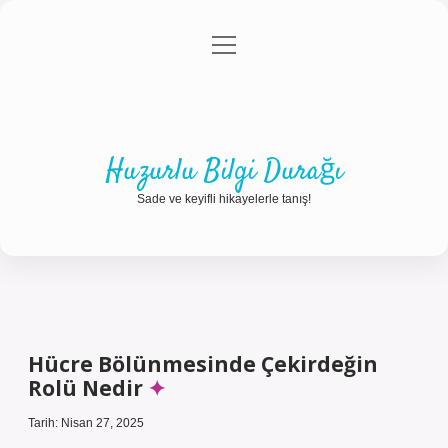
menüyü
Anasayfa
Gizlilik Politikası
Yasal Uyarı
aç
Hakkımızda
Huzurlu Bilgi Durağı
Sade ve keyifli hikayelerle tanış!
Hücre Bölünmesinde Çekirdeğin
Rolü Nedir
Tarih: Nisan 27, 2025