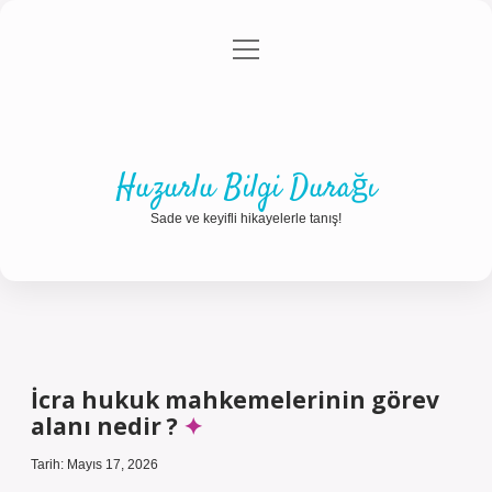
menüyü
Anasayfa
Gizlilik Politikası
Yasal Uyarı
aç
Hakkımızda
Huzurlu Bilgi Durağı
Sade ve keyifli hikayelerle tanış!
İcra hukuk mahkemelerinin görev
alanı nedir ?
Tarih: Mayıs 17, 2026