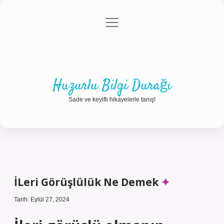
menüyü
Anasayfa
Gizlilik Politikası
Yasal Uyarı
aç
Hakkımızda
Huzurlu Bilgi Durağı
Sade ve keyifli hikayelerle tanış!
İLeri Görüşlülük Ne Demek
Tarih: Eylül 27, 2024