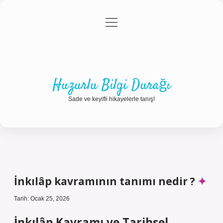
menüyü
Anasayfa
Gizlilik Politikası
Yasal Uyarı
aç
Hakkımızda
Huzurlu Bilgi Durağı
Sade ve keyifli hikayelerle tanış!
İnkılâp kavramının tanımı nedir ?
Tarih: Ocak 25, 2026
İnkılâp Kavramı ve Tarihsel