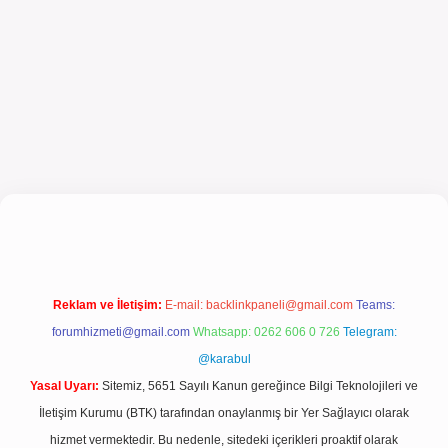
el giriş
Reklam ve İletişim:
E-mail:
backlinkpaneli@gmail.com
Teams:
forumhizmeti@gmail.com
Whatsapp: 0262 606 0 726
Telegram:
@karabul
Yasal Uyarı:
Sitemiz, 5651 Sayılı Kanun gereğince Bilgi Teknolojileri ve
İletişim Kurumu (BTK) tarafından onaylanmış bir Yer Sağlayıcı olarak
hizmet vermektedir. Bu nedenle, sitedeki içerikleri proaktif olarak