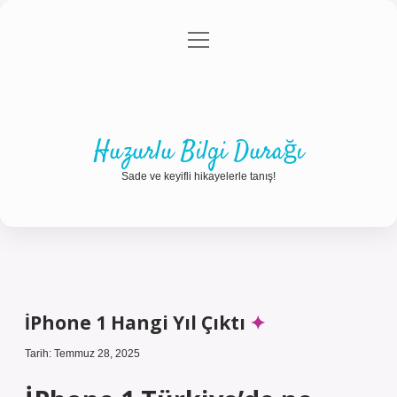
menüyü
Anasayfa
Gizlilik Politikası
Yasal Uyarı
aç
Hakkımızda
Huzurlu Bilgi Durağı
Sade ve keyifli hikayelerle tanış!
İPhone 1 Hangi Yıl Çıktı
Tarih: Temmuz 28, 2025