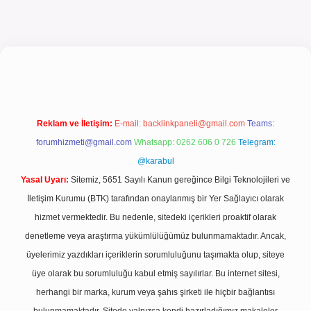
lbet güncel giriş
Reklam ve İletişim:
E-mail:
backlinkpaneli@gmail.com
Teams:
forumhizmeti@gmail.com
Whatsapp: 0262 606 0 726
Telegram:
@karabul
Yasal Uyarı:
Sitemiz, 5651 Sayılı Kanun gereğince Bilgi Teknolojileri ve
İletişim Kurumu (BTK) tarafından onaylanmış bir Yer Sağlayıcı olarak
hizmet vermektedir. Bu nedenle, sitedeki içerikleri proaktif olarak
denetleme veya araştırma yükümlülüğümüz bulunmamaktadır. Ancak,
üyelerimiz yazdıkları içeriklerin sorumluluğunu taşımakta olup, siteye
üye olarak bu sorumluluğu kabul etmiş sayılırlar. Bu internet sitesi,
herhangi bir marka, kurum veya şahıs şirketi ile hiçbir bağlantısı