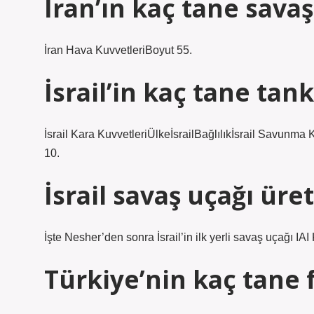
İran’ın kaç tane savaş
İran Hava KuvvetleriBoyut 55.
İsrail’in kaç tane tank
İsrail Kara KuvvetleriÜlkeİsrailBağlılıkİsrail Savunm
10.
İsrail savaş uçağı üre
İşte Nesher’den sonra İsrail’in ilk yerli savaş uçağı IA
Türkiye’nin kaç tane 