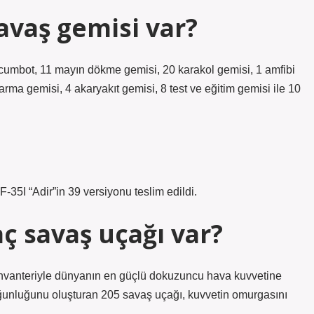
avaş gemisi var?
hücumbot, 11 mayın dökme gemisi, 20 karakol gemisi, 1 amfibi
rma gemisi, 4 akaryakıt gemisi, 8 test ve eğitim gemisi ile 10
n F-35I “Adir”in 39 versiyonu teslim edildi.
ç savaş uçağı var?
if envanteriyle dünyanın en güçlü dokuzuncu hava kuvvetine
oğunluğunu oluşturan 205 savaş uçağı, kuvvetin omurgasını