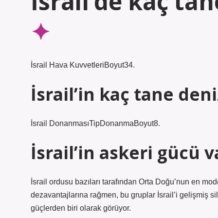
İsrail’de kaç ta
İsrail Hava KuvvetleriBoyut34.
İsrail’in kaç tane deni
İsrail DonanmasıTipDonanmaBoyut8.
İsrail’in askeri gücü 
İsrail ordusu bazıları tarafından Orta Doğu’nun en mod
dezavantajlarına rağmen, bu gruplar İsrail’i gelişmiş s
güçlerden biri olarak görüyor.