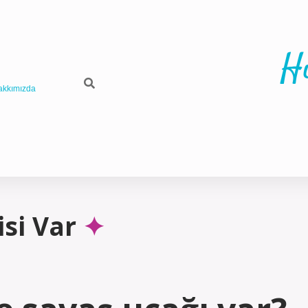
H
akkımızda
isi Var