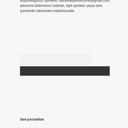
düşündüğünüz içerikleri,
backlinkpanelicomtr@gmail.com
adresine bildirmeniz halinde, ilgili içerikler yasal süre
içerisinde sitemizden kaldırılacaktır.
Arama
Son yorumlar