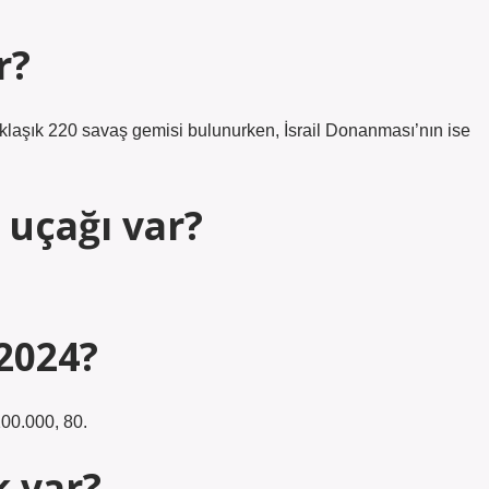
r?
klaşık 220 savaş gemisi bulunurken, İsrail Donanması’nın ise
 uçağı var?
 2024?
100.000, 80.
k var?