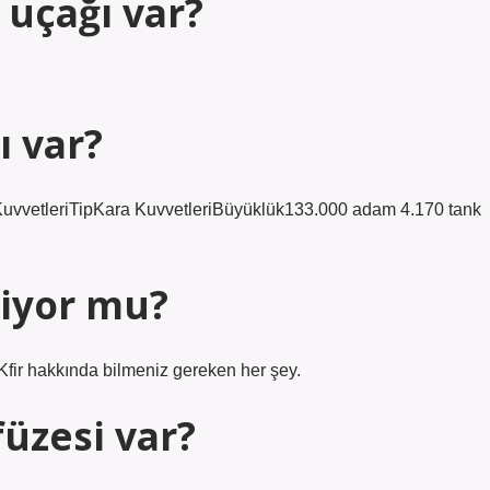
 uçağı var?
ı var?
a KuvvetleriTipKara KuvvetleriBüyüklük133.000 adam 4.170 tank
tiyor mu?
I Kfir hakkında bilmeniz gereken her şey.
füzesi var?