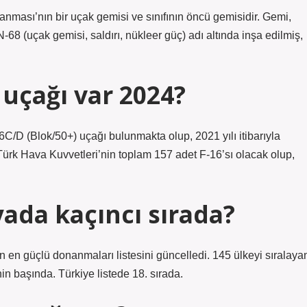
nması’nın bir uçak gemisi ve sınıfının öncü gemisidir. Gemi,
8 (uçak gemisi, saldırı, nükleer güç) adı altında inşa edilmiş,
 uçağı var 2024?
C/D (Blok/50+) uçağı bulunmakta olup, 2021 yılı itibarıyla
a Türk Hava Kuvvetleri’nin toplam 157 adet F-16’sı olacak olup,
da kaçıncı sırada?
 en güçlü donanmaları listesini güncelledi. 145 ülkeyi sıralaya
in başında. Türkiye listede 18. sırada.