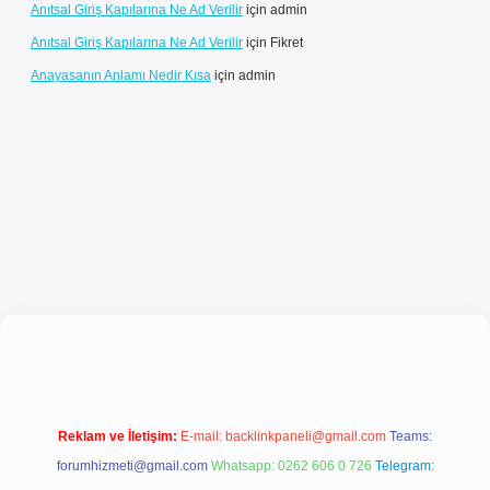
Anıtsal Giriş Kapılarına Ne Ad Verilir
için
admin
Anıtsal Giriş Kapılarına Ne Ad Verilir
için
Fikret
Anayasanın Anlamı Nedir Kısa
için
admin
riş
Reklam ve İletişim:
E-mail:
backlinkpaneli@gmail.com
Teams:
forumhizmeti@gmail.com
Whatsapp: 0262 606 0 726
Telegram: