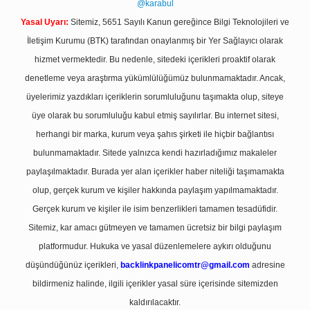
@karabul
Yasal Uyarı:
Sitemiz, 5651 Sayılı Kanun gereğince Bilgi Teknolojileri ve
İletişim Kurumu (BTK) tarafından onaylanmış bir Yer Sağlayıcı olarak
hizmet vermektedir. Bu nedenle, sitedeki içerikleri proaktif olarak
denetleme veya araştırma yükümlülüğümüz bulunmamaktadır. Ancak,
üyelerimiz yazdıkları içeriklerin sorumluluğunu taşımakta olup, siteye
üye olarak bu sorumluluğu kabul etmiş sayılırlar. Bu internet sitesi,
herhangi bir marka, kurum veya şahıs şirketi ile hiçbir bağlantısı
bulunmamaktadır. Sitede yalnızca kendi hazırladığımız makaleler
paylaşılmaktadır. Burada yer alan içerikler haber niteliği taşımamakta
olup, gerçek kurum ve kişiler hakkında paylaşım yapılmamaktadır.
Gerçek kurum ve kişiler ile isim benzerlikleri tamamen tesadüfidir.
Sitemiz, kar amacı gütmeyen ve tamamen ücretsiz bir bilgi paylaşım
platformudur. Hukuka ve yasal düzenlemelere aykırı olduğunu
düşündüğünüz içerikleri,
backlinkpanelicomtr@gmail.com
adresine
bildirmeniz halinde, ilgili içerikler yasal süre içerisinde sitemizden
kaldırılacaktır.