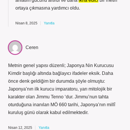
anlatım gücünü
artırdı ve daha
ikna edici
bir metin
ortaya çıkmasına yardımcı oldu.
Nisan 8, 2025
Yanıtla
Ceren
Metnin genel yapısı düzenli; Japonya Nin Kurucusu
Kimdir başlığı altında bağlayıcı ifadeler eksik. Daha
önce denk geldiğim bir durumda şöyle olmuştu:
Japonya’nın ilk kurucu imparatoru, yarı mitolojik bir
karakter olan Jimmu Tenno ‘dur. Jimmu’nun tahta
oturduğuna inanılan MÖ 660 tarihi, Japonya’nın millî
kuruluş günü olarak kabul edilmektedir.
Nisan 12, 2025
Yanıtla