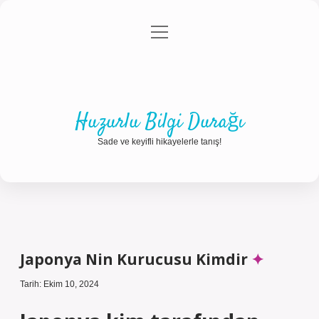
menüyü
Anasayfa
Gizlilik Politikası
Yasal Uyarı
aç
Hakkımızda
Huzurlu Bilgi Durağı
Sade ve keyifli hikayelerle tanış!
Japonya Nin Kurucusu Kimdir
Tarih: Ekim 10, 2024