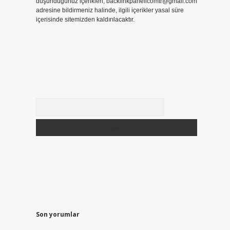
düşündüğünüz içerikleri,
backlinkpanelicomtr@gmail.com
adresine bildirmeniz halinde, ilgili içerikler yasal süre
içerisinde sitemizden kaldırılacaktır.
Arama
Son yorumlar