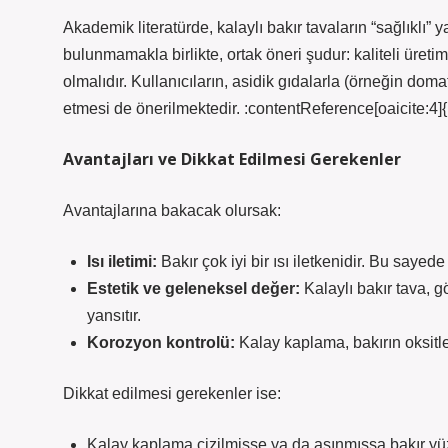
Akademik literatürde, kalaylı bakır tavaların “sağlıklı” y
bulunmamakla birlikte, ortak öneri şudur: kaliteli üret
olmalıdır. Kullanıcıların, asidik gıdalarla (örneğin d
etmesi de önerilmektedir. :contentReference[oaicite:4]
Avantajları ve Dikkat Edilmesi Gerekenler
Avantajlarına bakacak olursak:
Isı iletimi:
Bakır çok iyi bir ısı iletkenidir. Bu sayed
Estetik ve geleneksel değer:
Kalaylı bakır tava, g
yansıtır.
Korozyon kontrolü:
Kalay kaplama, bakırın oksitl
Dikkat edilmesi gerekenler ise:
Kalay kaplama çizilmişse ya da aşınmışsa bakır yüze