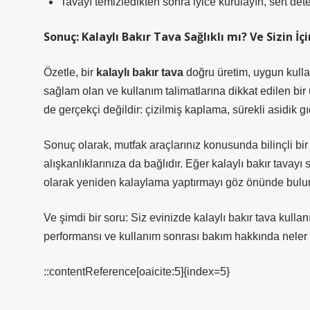
Tavayı temizledikten sonra iyice kurulayın, sert det
Sonuç: Kalaylı Bakır Tava Sağlıklı mı? Ve Sizin İ
Özetle, bir
kalaylı bakır tava
doğru üretim, uygun kullanı
sağlam olan ve kullanım talimatlarına dikkat edilen bir 
de gerçekçi değildir: çizilmiş kaplama, sürekli asidik gıda
Sonuç olarak, mutfak araçlarınız konusunda bilinçli bi
alışkanlıklarınıza da bağlıdır. Eğer kalaylı bakır tavay
olarak yeniden kalaylama yaptırmayı göz önünde bulu
Ve şimdi bir soru: Siz evinizde kalaylı bakır tava ku
performansı ve kullanım sonrası bakım hakkında neler 
::contentReference[oaicite:5]{index=5}