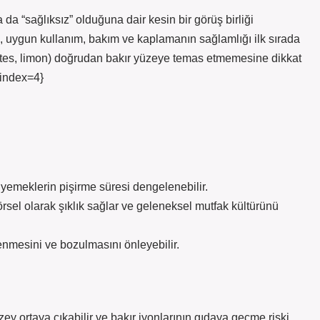
a da “sağlıksız” olduğuna dair kesin bir görüş birliği
im, uygun kullanım, bakım ve kaplamanın sağlamlığı ilk sırada
omates, limon) doğrudan bakır yüzeye temas etmemesine dikkat
{index=4}
e yemeklerin pişirme süresi dengelenebilir.
örsel olarak şıklık sağlar ve geleneksel mutfak kültürünü
enmesini ve bozulmasını önleyebilir.
y ortaya çıkabilir ve bakır iyonlarının gıdaya geçme riski