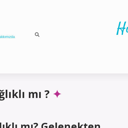
H
akkımızda
lıklı mı ?
ğlıklı mı? Gelenekten