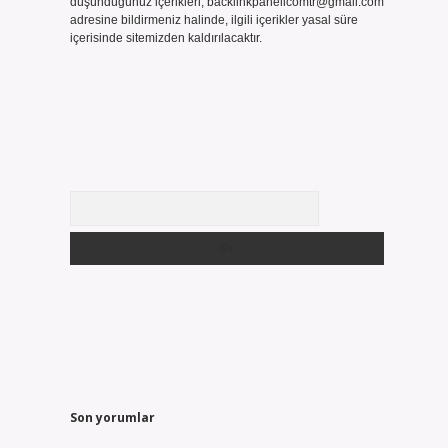
düşündüğünüz içerikleri,
backlinkpanelicomtr@gmail.com
adresine bildirmeniz halinde, ilgili içerikler yasal süre
içerisinde sitemizden kaldırılacaktır.
Arama
Son yorumlar