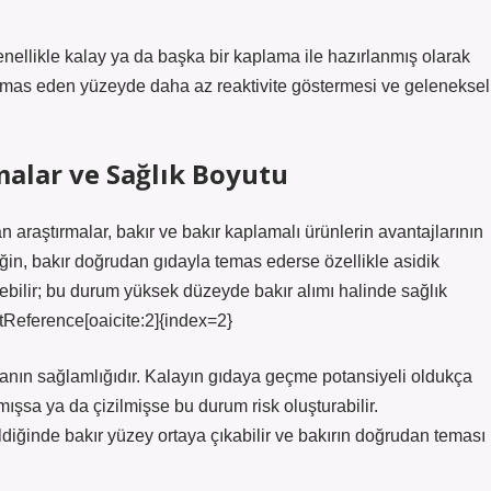
nellikle kalay ya da başka bir kaplama ile hazırlanmış olarak
temas eden yüzeyde daha az reaktivite göstermesi ve geleneksel
lar ve Sağlık Boyutu
araştırmalar, bakır ve bakır kaplamalı ürünlerin avantajlarının
eğin, bakır doğrudan gıdayla temas ederse özellikle asidik
ebilir; bu durum yüksek düzeyde bakır alımı halinde sağlık
tReference[oaicite:2]{index=2}
manın sağlamlığıdır. Kalayın gıdaya geçme potansiyeli oldukça
ışsa ya da çizilmişse bu durum risk oluşturabilir.
ldiğinde bakır yüzey ortaya çıkabilir ve bakırın doğrudan teması