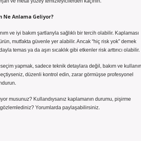
erjan ve metal yüzey temizleyicilerden kaçının.
çin Ne Anlama Geliyor?
m ve iyi bakım şartlarıyla sağlıklı bir tercih olabilir. Kaplaması
ürün, mutfakta güvenle yer alabilir. Ancak “hiç risk yok” demek
yla temas ya da aşırı sıcaklık gibi etkenler risk arttırıcı olabilir.
r seçim yapmak, sadece teknik detaylara değil, bakım ve kullanı
ı seçtiyseniz, düzenli kontrol edin, zarar görmüşse profesyonel
ndurun.
llanıyor musunuz? Kullandıysanız kaplamanın durumu, pişirme
gözlemlediniz? Yorumlarda paylaşabilirsiniz.