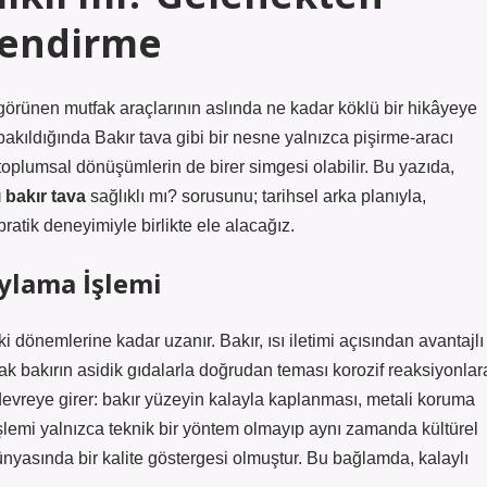
lendirme
görünen mutfak araçlarının aslında ne kadar köklü bir hikâyeye
bakıldığında Bakır tava gibi bir nesne yalnızca pişirme-aracı
e toplumsal dönüşümlerin de birer simgesi olabilir. Bu yazıda,
ı bakır tava
sağlıklı mı? sorusunu; tarihsel arka planıyla,
atik deneyimiyle birlikte ele alacağız.
aylama İşlemi
i dönemlerine kadar uzanır. Bakır, ısı iletimi açısından avantajlı
cak bakırın asidik gıdalarla doğrudan teması korozif reaksiyonlar
 devreye girer: bakır yüzeyin kalayla kaplanması, metali koruma
lemi yalnızca teknik bir yöntem olmayıp aynı zamanda kültürel
 dünyasında bir kalite göstergesi olmuştur. Bu bağlamda, kalaylı