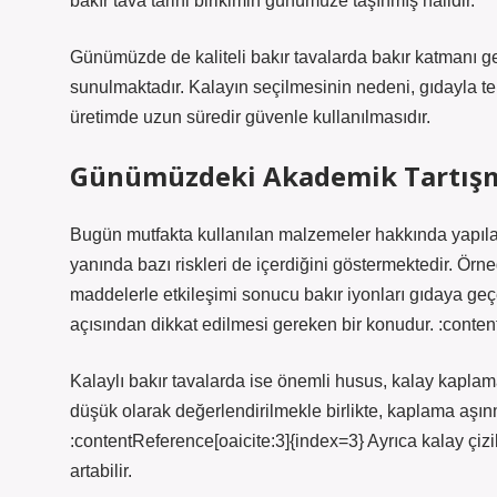
bakır tava tarihi birikimin günümüze taşınmış hâlidir.
Günümüzde de kaliteli bakır tavalarda bakır katmanı ge
sunulmaktadır. Kalayın seçilmesinin nedeni, gıdayla 
üretimde uzun süredir güvenle kullanılmasıdır.
Günümüzdeki Akademik Tartışma
Bugün mutfakta kullanılan malzemeler hakkında yapılan 
yanında bazı riskleri de içerdiğini göstermektedir. Örn
maddelerle etkileşimi sonucu bakır iyonları gıdaya geç
açısından dikkat edilmesi gereken bir konudur. :conten
Kalaylı bakır tavalarda ise önemli husus, kalay kapla
düşük olarak değerlendirilmekle birlikte, kaplama aşınm
:contentReference[oaicite:3]{index=3} Ayrıca kalay çizi
artabilir.