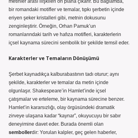
metinler arası ilişkileri ön plana çıkarır. Bu bağlamda,
bir romandaki motifler ve temalar, tıpkı şerbetin içinde
eriyen şeker kristalleri gibi, metnin dokusunu
zenginleştirir. Örneğin, Orhan Pamuk’un
romanlarındaki tarih ve hafıza motifleri, karakterlerin
içsel kaynama sürecini sembolik bir şekilde temsil eder.
Karakterler ve Temaların Dönüşümü
Şerbet kaynadıkça kalburabastının tadı oturur; aynı
şekilde, karakterler ve temalar da metin içinde
olgunlaşır. Shakespeare’in Hamlet’inde içsel
çatışmalar ve erteleme, bir kaynama sürecine benzer.
Hamlet’in kararsızlığı, olay örgüsündeki dramatik
zirveye ulaşana kadar “kaynar”, okuyucuyu bir sabır
deneyimine davet eder. Burada önemli olan
semboller
dir: Yorulan kalpler, geç gelen haberler,