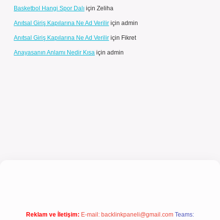
Basketbol Hangi Spor Dalı
için
Zeliha
Anıtsal Giriş Kapılarına Ne Ad Verilir
için
admin
Anıtsal Giriş Kapılarına Ne Ad Verilir
için
Fikret
Anayasanın Anlamı Nedir Kısa
için
admin
iş
Reklam ve İletişim:
E-mail:
backlinkpaneli@gmail.com
Teams: