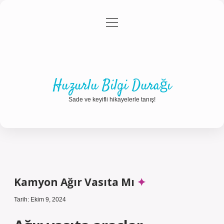
menüyü
Anasayfa
Gizlilik Politikası
Yasal Uyarı
aç
Hakkımızda
Huzurlu Bilgi Durağı
Sade ve keyifli hikayelerle tanış!
Kamyon Ağır Vasıta Mı
Tarih: Ekim 9, 2024