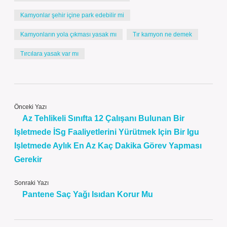
Kamyonlar şehir içine park edebilir mi
Kamyonların yola çıkması yasak mı
Tır kamyon ne demek
Tırcılara yasak var mı
Önceki Yazı
Az Tehlikeli Sınıfta 12 Çalışanı Bulunan Bir
Işletmede İSg Faaliyetlerini Yürütmek Için Bir Igu
Işletmede Aylık En Az Kaç Dakika Görev Yapması
Gerekir
Sonraki Yazı
Pantene Saç Yağı Isıdan Korur Mu