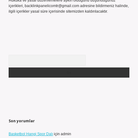
Hukuka ve yasal düzenlemelere aykırı olduğunu düşündüğünüz
içerikleri,
backlinkpanelicomtr@gmail.com
adresine bildirmeniz halinde,
ilgili içerikler yasal süre içerisinde sitemizden kaldırılacaktır.
Arama
Son yorumlar
Basketbol Hangi Spor Dalı
için
admin