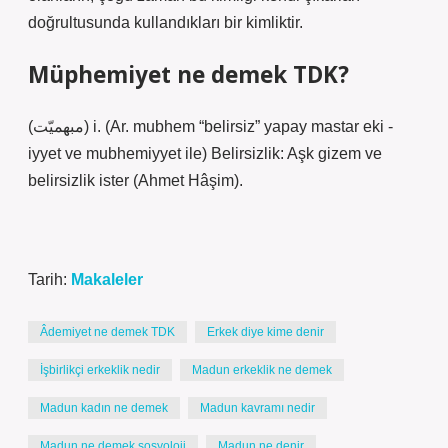
doğrultusunda kullandıkları bir kimliktir.
Müphemiyet ne demek TDK?
(ﻣﺒﻬﻤﻴّﺖ) i. (Ar. mubhem “belirsiz” yapay mastar eki -
iyyet ve mubhemiyyet ile) Belirsizlik: Aşk gizem ve
belirsizlik ister (Ahmet Hâşim).
Tarih:
Makaleler
Âdemiyet ne demek TDK
Erkek diye kime denir
İşbirlikçi erkeklik nedir
Madun erkeklik ne demek
Madun kadın ne demek
Madun kavramı nedir
Madun ne demek sosyoloji
Madun ne denir