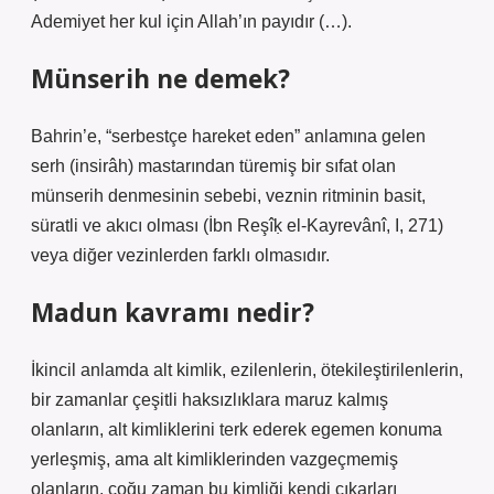
Ademiyet her kul için Allah’ın payıdır (…).
Münserih ne demek?
Bahrin’e, “serbestçe hareket eden” anlamına gelen
serh (insirâh) mastarından türemiş bir sıfat olan
münserih denmesinin sebebi, veznin ritminin basit,
süratli ve akıcı olması (İbn Reşîḳ el-Kayrevânî, I, 271)
veya diğer vezinlerden farklı olmasıdır.
Madun kavramı nedir?
İkincil anlamda alt kimlik, ezilenlerin, ötekileştirilenlerin,
bir zamanlar çeşitli haksızlıklara maruz kalmış
olanların, alt kimliklerini terk ederek egemen konuma
yerleşmiş, ama alt kimliklerinden vazgeçmemiş
olanların, çoğu zaman bu kimliği kendi çıkarları