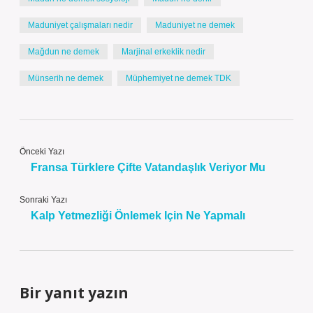
Maduniyet çalışmaları nedir
Maduniyet ne demek
Mağdun ne demek
Marjinal erkeklik nedir
Münserih ne demek
Müphemiyet ne demek TDK
Önceki Yazı
Fransa Türklere Çifte Vatandaşlık Veriyor Mu
Sonraki Yazı
Kalp Yetmezliği Önlemek Için Ne Yapmalı
Bir yanıt yazın