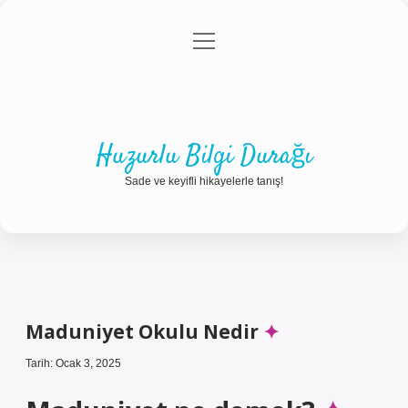
menüyü
Anasayfa
Gizlilik Politikası
Yasal Uyarı
aç
Hakkımızda
Huzurlu Bilgi Durağı
Sade ve keyifli hikayelerle tanış!
Maduniyet Okulu Nedir
Tarih: Ocak 3, 2025