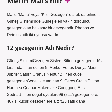
Merih Mars mı?
Mars, “Maria” veya “Kızıl Gezegen” olarak da bilinen,
Güneş Sistemi’nde Güneş’e en yakın dördüncü
gezegen olan halkasız bir gezegendir. Phobos ve
Deimos adlı iki uydusu vardır.
12 gezegenin Adı Nedir?
Güneş SistemiGezegen SistemiBilinen gezegenlerIAU
tarafından ilan edilen 8: Merkür Venüs Dünya Mars
Jüpiter Satürn Uranüs NeptünBilinen cüce
gezegenlerGenellikle tanınan 9: Ceres Orcus Plüton
Haumea Quaoar Makemake Gonggong Eris
SednaBilinen doğal uydular698 (211’i gezegenlere,
487’si küçük gezegenlere aittir)23 satır daha