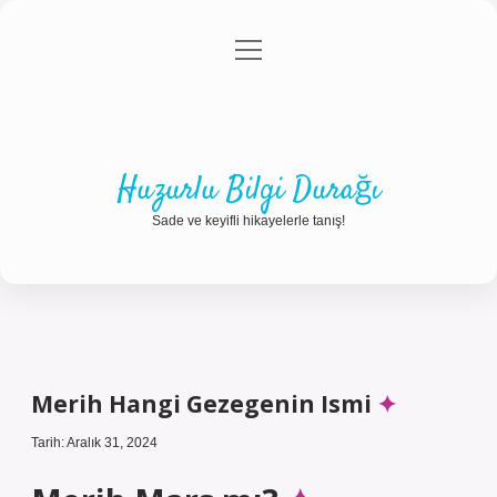
menüyü
Anasayfa
Gizlilik Politikası
Yasal Uyarı
aç
Hakkımızda
Huzurlu Bilgi Durağı
Sade ve keyifli hikayelerle tanış!
Merih Hangi Gezegenin Ismi
Tarih: Aralık 31, 2024