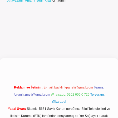
Anayasanın Anlamı Nedir Kısa
için
admin
ncel giriş
Reklam ve İletişim:
E-mail:
backlinkpaneli@gmail.com
Teams:
forumhizmeti@gmail.com
Whatsapp: 0262 606 0 726
Telegram:
@karabul
Yasal Uyarı:
Sitemiz, 5651 Sayılı Kanun gereğince Bilgi Teknolojileri ve
İletişim Kurumu (BTK) tarafından onaylanmış bir Yer Sağlayıcı olarak