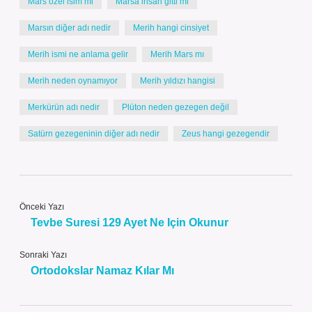
Mars özel isim mi
Marsa insan gitti mi
Marsın diğer adı nedir
Merih hangi cinsiyet
Merih ismi ne anlama gelir
Merih Mars mı
Merih neden oynamıyor
Merih yıldızı hangisi
Merkürün adı nedir
Plüton neden gezegen değil
Satürn gezegeninin diğer adı nedir
Zeus hangi gezegendir
Önceki Yazı
Tevbe Suresi 129 Ayet Ne Için Okunur
Sonraki Yazı
Ortodokslar Namaz Kılar Mı