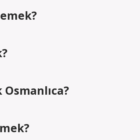
 demek?
k?
 Osmanlıca?
emek?