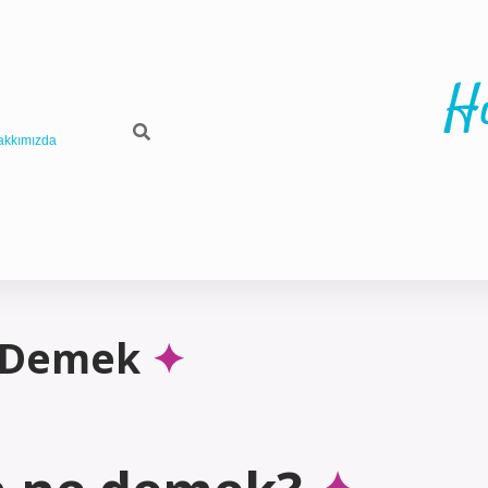
H
akkımızda
e Demek