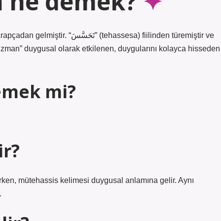
a ne demek?
ehassesa) fiilinden türemiştir ve
“Uzman” duygusal olarak etkilenen, duygularını kolayca hisseden
emek mi?
ir?
rken, mütehassis kelimesi duygusal anlamına gelir. Aynı
.