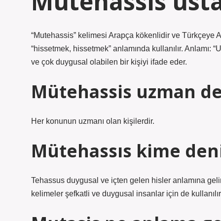
Mütehassıs ust
“Mutehassis” kelimesi Arapça kökenlidir ve Türkçeye Arapçadan gelmiştir. “تَحَسَّسَ” (t
“hissetmek, hissetmek” anlamında kullanılır. Anlamı: 
ve çok duygusal olabilen bir kişiyi ifade eder.
Mütehassis uzman d
Her konunun uzmanı olan kişilerdir.
Mütehassıs kime den
Tehassus duygusal ve içten gelen hisler anlamına geli
kelimeler şefkatli ve duygusal insanlar için de kullanılır