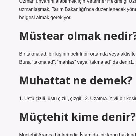
Uzman unvanını alabilmek için Veteriner Hekimliği Uzma
uzmanlaşmak, Tarım Bakanlığı’nca düzenlenecek yönet
belgesi almak gerekiyor.
Müstear olmak nedir
Bir takma ad, bir kişinin belirli bir ortamda veya aktivit
Buna “takma ad”, “mahlas” veya “takma ad” da denir1. O
Muhattat ne demek?
1. Üstü çizili, üstü çizili, çizgili. 2. Uzatma. Yivli bir kesim
Müçtehit kime denir?
Müçtehit Arapça bir terimdir. İslam’da, bir konu hakkın