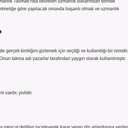
nlık Talimatı’nda belirtilen uzmanlık dallarından birinde
meliğe göre yapılacak sınavda başarılı olmak ve uzmanlık
?
ede gerçek kimliğini gizlemek için seçtiği ve kullandığı bir isimdir
nun takma adı yazarlar tarafından yaygın olarak kullanılmıştır.
i vardır, yivlidir.
da mevcut delilleri inceleyerek karar veren din adamlarına verile