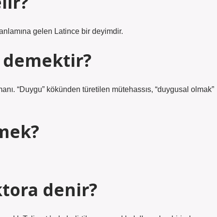
lir?
 anlamına gelen Latince bir deyimdir.
 demektir?
zmanı. “Duygu” kökünden türetilen mütehassıs, “duygusal olmak”
emek?
tora denir?