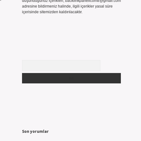
düşündüğünüz içerikleri,
backlinkpanelicomtr@gmail.com
adresine bildirmeniz halinde, ilgili içerikler yasal süre
içerisinde sitemizden kaldırılacaktır.
Arama
Son yorumlar