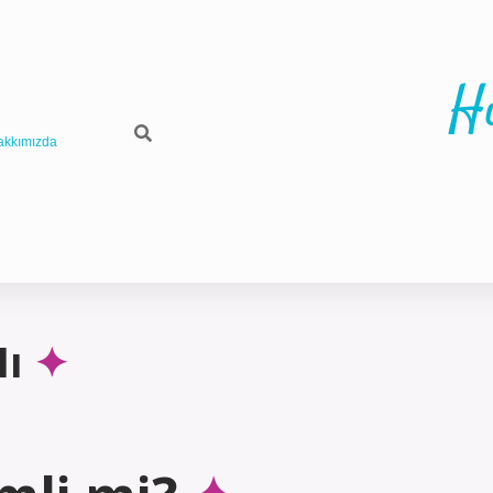
H
akkımızda
Mı