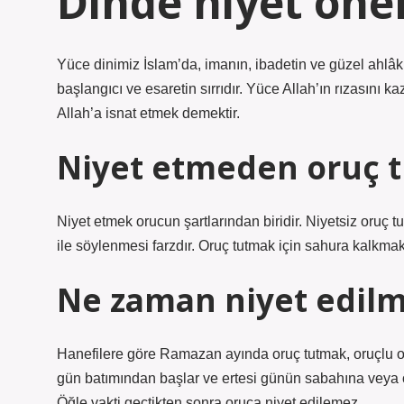
Dinde niyet öne
Yüce dinimiz İslam’da, imanın, ibadetin ve güzel ahlâkı
başlangıcı ve esaretin sırrıdır. Yüce Allah’ın rızasını
Allah’a isnat etmek demektir.
Niyet etmeden oruç 
Niyet etmek orucun şartlarından biridir. Niyetsiz oruç t
ile söylenmesi farzdır. Oruç tutmak için sahura kalkmak 
Ne zaman niyet edil
Hanefilere göre Ramazan ayında oruç tutmak, oruçlu ol
gün batımından başlar ve ertesi günün sabahına veya
Öğle vakti geçtikten sonra oruca niyet edilemez.