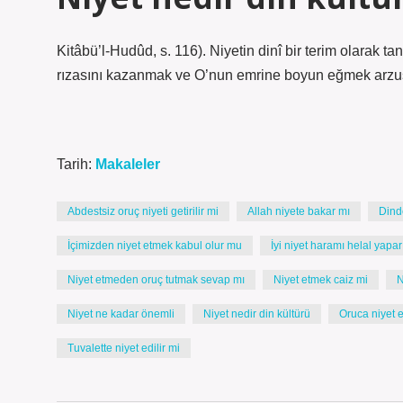
Kitâbü’l-Hudûd, s. 116). Niyetin dinî bir terim olarak t
rızasını kazanmak ve O’nun emrine boyun eğmek arzusu
Tarih:
Makaleler
Abdestsiz oruç niyeti getirilir mi
Allah niyete bakar mı
Dind
İçimizden niyet etmek kabul olur mu
İyi niyet haramı helal yapar
Niyet etmeden oruç tutmak sevap mı
Niyet etmek caiz mi
N
Niyet ne kadar önemli
Niyet nedir din kültürü
Oruca niyet e
Tuvalette niyet edilir mi