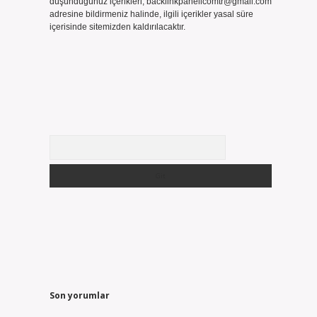
düşündüğünüz içerikleri,
backlinkpanelicomtr@gmail.com
adresine bildirmeniz halinde, ilgili içerikler yasal süre
içerisinde sitemizden kaldırılacaktır.
Arama
Son yorumlar