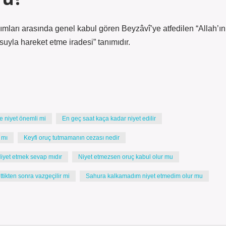
anımları arasında genel kabul gören Beyzâvî’ye atfedilen “Allah’ın
yla hareket etme iradesi” tanımıdır.
e niyet önemli mi
En geç saat kaça kadar niyet edilir
 mı
Keyfi oruç tutmamanın cezası nedir
iyet etmek sevap mıdır
Niyet etmezsen oruç kabul olur mu
ttikten sonra vazgeçilir mi
Sahura kalkamadım niyet etmedim olur mu