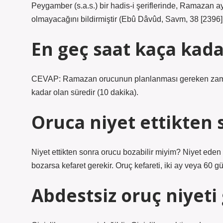
Peygamber (s.a.s.) bir hadis-i şeriflerinde, Ramazan ay
olmayacağını bildirmiştir (Ebû Dâvûd, Savm, 38 [2396];
En geç saat kaça kadar
CEVAP: Ramazan orucunun planlanması gereken zaman
kadar olan süredir (10 dakika).
Oruca niyet ettikten 
Niyet ettikten sonra orucu bozabilir miyim? Niyet eden
bozarsa kefaret gerekir. Oruç kefareti, iki ay veya 60 
Abdestsiz oruç niyeti 