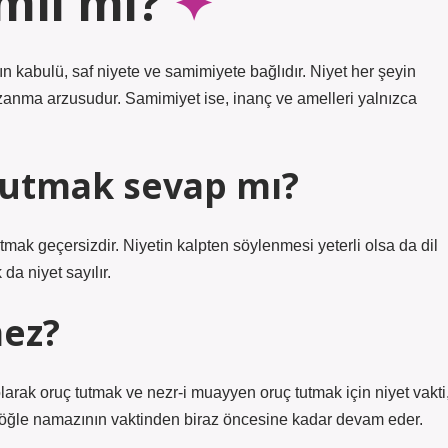
mli mi?
n kabulü, saf niyete ve samimiyete bağlıdır. Niyet her şeyin
 kazanma arzusudur. Samimiyet ise, inanç ve amelleri yalnızca
tutmak sevap mı?
utmak geçersizdir. Niyetin kalpten söylenmesi yeterli olsa da dil
da niyet sayılır.
mez?
arak oruç tutmak ve nezr-i muayyen oruç tutmak için niyet vakti
 öğle namazının vaktinden biraz öncesine kadar devam eder.