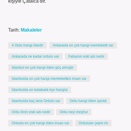
kişiyle Çatalca’dır.
Tarih:
Makaleler
4 Ordu hangi ildedir
Ankarada en çok hangi memleketli var
Ankarada ne kadar ordulu var
Fatsanın eski adı nedir
İstanbul en çok hangi ilden göç almıştır
İstanbulda en çok hangi memleketten insan var
İstanbulda en kalabalık ilçe hangisi
İstanbulda kaç tane Ordulu var
Ordu hangi ilden ayrıldı
Ordu ilinin eski adı nedir
Ordu neyi meşhur
Orduda en çok hangi ilden insan var
Ordulular çepni mi