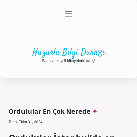
menüyü
Anasayfa
Gizlilik Politikası
Yasal Uyarı
aç
Hakkımızda
Huzurlu Bilgi Durağı
Sade ve keyifli hikayelerle tanış!
Ordulular En Çok Nerede
Tarih: Ekim 31, 2024