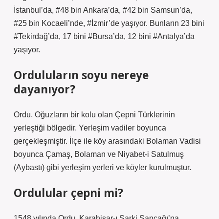
İstanbul’da, #48 bin Ankara’da, #42 bin Samsun’da,
#25 bin Kocaeli’nde, #İzmir’de yaşıyor. Bunların 23 bini
#Tekirdağ’da, 17 bini #Bursa’da, 12 bini #Antalya’da
yaşıyor.
Orduluların soyu nereye
dayanıyor?
Ordu, Oğuzların bir kolu olan Çepni Türklerinin
yerleştiği bölgedir. Yerleşim vadiler boyunca
gerçekleşmiştir. İlçe ile köy arasındaki Bolaman Vadisi
boyunca Çamaş, Bolaman ve Niyabet-i Satulmuş
(Aybastı) gibi yerleşim yerleri ve köyler kurulmuştur.
Ordulular çepni mi?
1548 yılında Ordu, Karahisar-ı Şarki Sancağı’na