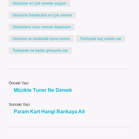
Ordulular en çok nerede yaşıyor
Ordulular İstanbulda en çok nerede
Orduluların soyu nereye dayanıyor
Ordunun en kalabalık ilçesi neresi
Türkiyede kaç ordulu var
Türkiyede ne kadar giresunlu var
Önceki Yazı
Müzikte Tuner Ne Demek
Sonraki Yazı
Param Kart Hangi Bankaya Ait