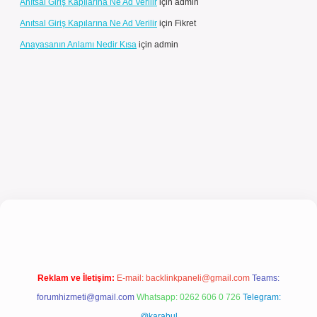
Anıtsal Giriş Kapılarına Ne Ad Verilir
için
admin
Anıtsal Giriş Kapılarına Ne Ad Verilir
için
Fikret
Anayasanın Anlamı Nedir Kısa
için
admin
ilbet güncel giriş
Reklam ve İletişim:
E-mail:
backlinkpaneli@gmail.com
Teams:
forumhizmeti@gmail.com
Whatsapp: 0262 606 0 726
Telegram:
@karabul