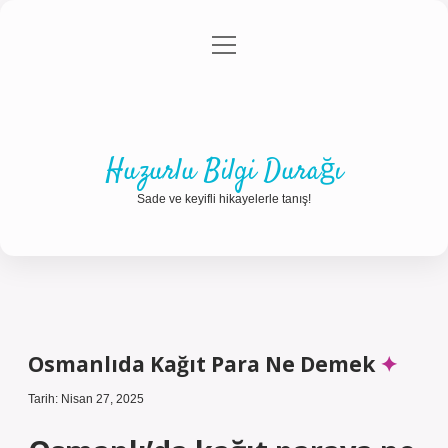
menüyü
Anasayfa
Gizlilik Politikası
Yasal Uyarı
aç
Hakkımızda
Huzurlu Bilgi Durağı
Sade ve keyifli hikayelerle tanış!
Osmanlıda Kağıt Para Ne Demek
Tarih: Nisan 27, 2025