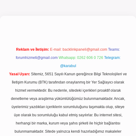
ncel giriş
Reklam ve İletişim:
E-mail:
backlinkpaneli@gmail.com
Teams:
forumhizmeti@gmail.com
Whatsapp: 0262 606 0 726
Telegram:
@karabul
Yasal Uyarı:
Sitemiz, 5651 Sayılı Kanun gereğince Bilgi Teknolojileri ve
İletişim Kurumu (BTK) tarafından onaylanmış bir Yer Sağlayıcı olarak
hizmet vermektedir. Bu nedenle, sitedeki içerikleri proaktif olarak
denetleme veya araştırma yükümlülüğümüz bulunmamaktadır. Ancak,
üyelerimiz yazdıkları içeriklerin sorumluluğunu taşımakta olup, siteye
üye olarak bu sorumluluğu kabul etmiş sayılırlar. Bu internet sitesi,
herhangi bir marka, kurum veya şahıs şirketi ile hiçbir bağlantısı
bulunmamaktadır. Sitede yalnızca kendi hazırladığımız makaleler