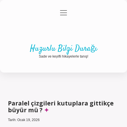
menüyü
Anasayfa
Gizlilik Politikası
Yasal Uyarı
aç
Hakkımızda
Huzurlu Bilgi Durağı
Sade ve keyifli hikayelerle tanış!
Paralel çizgileri kutuplara gittikçe
büyür mü ?
Tarih: Ocak 19, 2026