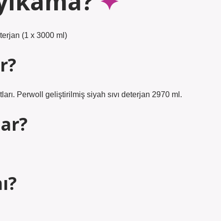
 yıkama?
erjan (1 x 3000 ml)
r?
ları. Perwoll geliştirilmiş siyah sıvı deterjan 2970 ml.
ar?
ı?