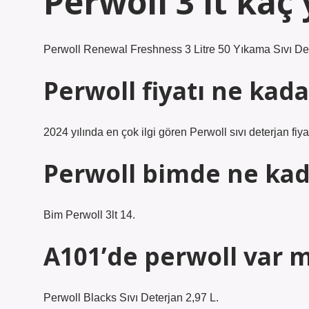
Perwoll 3 lt kaç
Perwoll Renewal Freshness 3 Litre 50 Yıkama Sıvı Det
Perwoll fiyatı ne kada
2024 yılında en çok ilgi gören Perwoll sıvı deterjan fiyat
Perwoll bimde ne kad
Bim Perwoll 3lt 14.
A101’de perwoll var m
Perwoll Blacks Sıvı Deterjan 2,97 L.