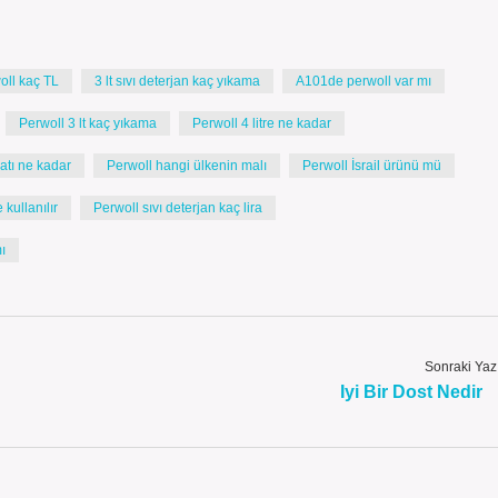
woll kaç TL
3 lt sıvı deterjan kaç yıkama
A101de perwoll var mı
Perwoll 3 lt kaç yıkama
Perwoll 4 litre ne kadar
yatı ne kadar
Perwoll hangi ülkenin malı
Perwoll İsrail ürünü mü
kullanılır
Perwoll sıvı deterjan kaç lira
ı
Sonraki Yaz
Iyi Bir Dost Nedir