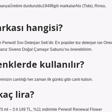
nyaÜretimi durduruldu1949İlgili markalarAlo (Tide), Rinso,
arkası hangisi?
an Perwoll Sıvı Deterjan Seti’dir. En popüler toz deterjan ise Omo
orsanız Siveno Doğal Çamaşır Sabunu’nu önerebilirim.
enklerde kullanılır?
inizin canlılığı her zaman ilk günkü gibi canlı kalsın.
kaç lira?
70 ml – 3 lt 149 TL, %11 indirimle Perwoll Renewal Flower