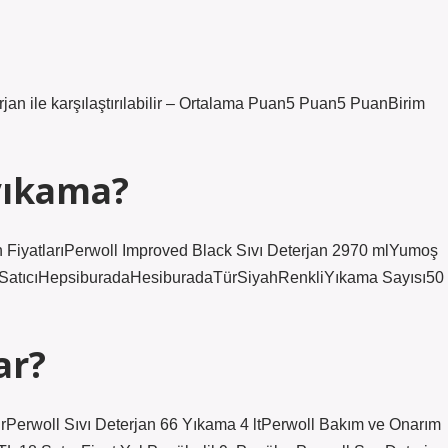
rjan ile karşılaştırılabilir – Ortalama Puan5 Puan5 PuanBirim
 yıkama?
an FiyatlarıPerwoll Improved Black Sıvı Deterjan 2970 mlYumoş
0 mlSatıcıHepsiburadaHesiburadaTürSiyahRenkliYıkama Sayısı50
ar?
bilirPerwoll Sıvı Deterjan 66 Yıkama 4 ltPerwoll Bakım ve Onarım