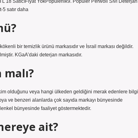
 TL 18 SatıcıFiyat YokPopülerlik9. Popüler Perwoll Sıvı Deterjan
-5 satır daha
mü?
i bir temizlik ürünü markasıdır ve İsrail markası değildir.
lmiştir. KGaA’daki deterjan markasıdır.
 malı?
 kim olduğunu veya hangi ülkeden geldiğini merak edenlere bilgi
 boya ve benzeri alanlarda çok sayıda markayı bünyesinde
 Henkel bünyesinde faaliyet göstermektedir.
nereye ait?