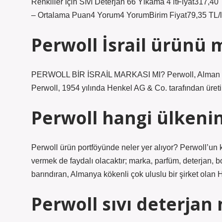
Renkliler İçin Sıvı Deterjan 66 Yıkama 4 ltFiyat317,40
– Ortalama Puan4 Yorum4 YorumBirim Fiyat79,35 TL/lt
Perwoll İsrail ürünü 
PERWOLL BİR İSRAİL MARKASI MI? Perwoll, Alman kökenl
Perwoll, 1954 yılında Henkel AG & Co. tarafından üreti
Perwoll hangi ülkenin
Perwoll ürün portföyünde neler yer alıyor? Perwoll’un
vermek de faydalı olacaktır; marka, parfüm, deterjan,
barındıran, Almanya kökenli çok uluslu bir şirket olan
Perwoll sıvı deterjan 