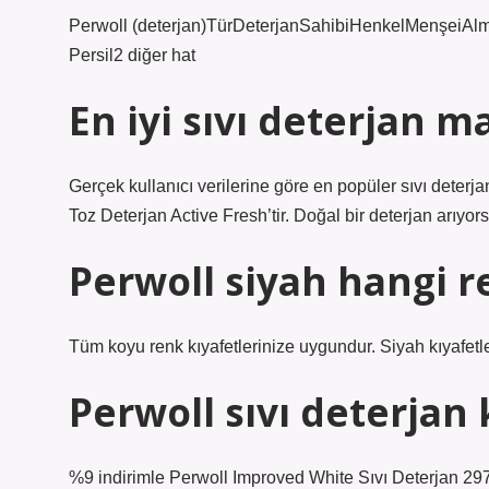
Perwoll (deterjan)TürDeterjanSahibiHenkelMenşeiAlma
Persil2 diğer hat
En iyi sıvı deterjan m
Gerçek kullanıcı verilerine göre en popüler sıvı deterj
Toz Deterjan Active Fresh’tir. Doğal bir deterjan arıy
Perwoll siyah hangi r
Tüm koyu renk kıyafetlerinize uygundur. Siyah kıyafetler
Perwoll sıvı deterjan 
%9 indirimle Perwoll Improved White Sıvı Deterjan 29