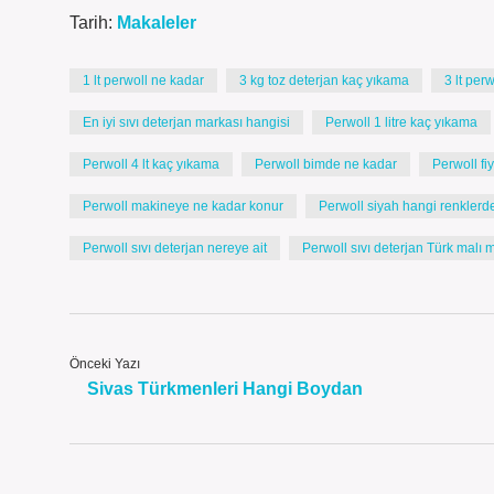
Tarih:
Makaleler
1 lt perwoll ne kadar
3 kg toz deterjan kaç yıkama
3 lt per
En iyi sıvı deterjan markası hangisi
Perwoll 1 litre kaç yıkama
Perwoll 4 lt kaç yıkama
Perwoll bimde ne kadar
Perwoll fi
Perwoll makineye ne kadar konur
Perwoll siyah hangi renklerde 
Perwoll sıvı deterjan nereye ait
Perwoll sıvı deterjan Türk malı m
Önceki Yazı
Sivas Türkmenleri Hangi Boydan