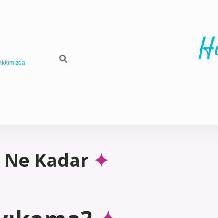
H
akkımızda
ı Ne Kadar