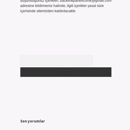
düşündüğünüz içerikleri,
backlinkpanelicomtr@gmail.com
adresine bildirmeniz halinde, ilgili içerikler yasal süre
içerisinde sitemizden kaldırılacaktır.
Arama
Son yorumlar