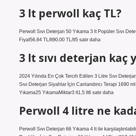
3 lt perwoll kaç TL?
Perwoll Sıvı Deterjan 50 Yıkama 3 lt Popüler Sıvı Dete
Fiyat56.84 TL/lt90.00 TL/lt5 satır daha
3 lt sıvı deterjan kaç
2024 Yılında En Çok Tercih Edilen 3 Litre Sıvı Deterj
Sıvı Deterjan Siyahlar İçin Canlandırıcı Terapi 169
Yıkama25 YıkamaMiktar3 lt1,5 lt6 satır daha
Perwoll 4 litre ne kad
Perwoll Sıvı Deterjan 66 Yıkama 4 lt ile karşılaştırıla