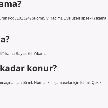
ıkama?
a)Ürün kodu10132475FormSıvıHacim1 L ve üzeriTipTekliYıkama
ma?
4 ltYıkama Sayısı: 66 Yıkama
 kadar konur?
şırlar için 55 ml. Normal kirli çamaşırlar için 85 ml. Çok kirli