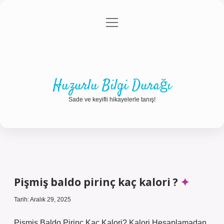
menüyü
Anasayfa
Gizlilik Politikası
Yasal Uyarı
aç
Hakkımızda
Huzurlu Bilgi Durağı
Sade ve keyifli hikayelerle tanış!
Pişmiş baldo pirinç kaç kalori ?
Tarih: Aralık 29, 2025
Pişmiş Baldo Pirinç Kaç Kalori? Kalori Hesaplamadan