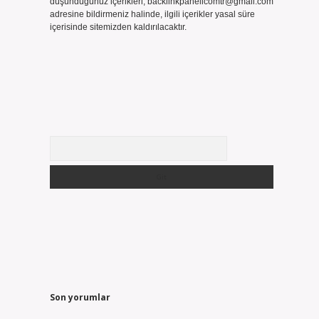
düşündüğünüz içerikleri,
backlinkpanelicomtr@gmail.com
adresine bildirmeniz halinde, ilgili içerikler yasal süre
içerisinde sitemizden kaldırılacaktır.
Arama
Son yorumlar