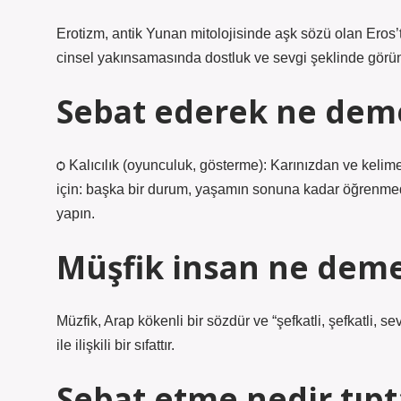
Erotizm, antik Yunan mitolojisinde aşk sözü olan Eros’ta
cinsel yakınsamasında dostluk ve sevgi şeklinde görü
Sebat ederek ne dem
ѻ Kalıcılık (oyunculuk, gösterme): Karınızdan ve k
için: başka bir durum, yaşamın sonuna kadar öğrenmede
yapın.
Müşfik insan ne dem
Müzfik, Arap kökenli bir sözdür ve “şefkatli, şefkatli, sev
ile ilişkili bir sıfattır.
Sebat etme nedir tıpt