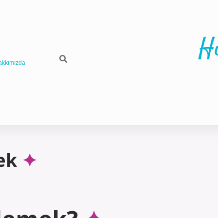
H
akkımızda
ek