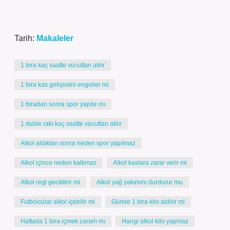
Tarih:
Makaleler
1 bira kaç saatte vücuttan atılır
1 bira kas gelişimini engeller mi
1 biradan sonra spor yapılır mı
1 duble rakı kaç saatte vücuttan atılır
Alkol aldıktan sonra neden spor yapılmaz
Alkol içince neden kalkmaz
Alkol kaslara zarar verir mi
Alkol regl geciktirir mi
Alkol yağ yakımını durdurur mu
Futbolcular alkol içebilir mi
Günde 1 bira kilo aldirir mi
Haftada 1 bira içmek zararlı mı
Hangi alkol kilo yapmaz