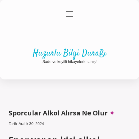
menüyü
Anasayfa
Gizlilik Politikası
Yasal Uyarı
aç
Hakkımızda
Huzurlu Bilgi Durağı
Sade ve keyifli hikayelerle tanış!
Sporcular Alkol Alırsa Ne Olur
Tarih: Aralık 30, 2024