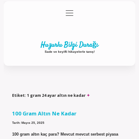
menüyü
Anasayfa
Gizlilik Politikası
Yasal Uyarı
aç
Hakkımızda
Huzurlu Bilgi Durağı
Sade ve keyifli hikayelerle tanış!
Etiket:
1 gram 24 ayar altın ne kadar
100 Gram Altın Ne Kadar
Tarih: Mayıs 25, 2025
100 gram altın kaç para? Mevcut mevcut serbest piyasa