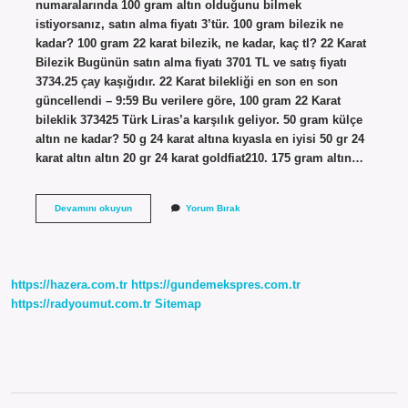
numaralarında 100 gram altın olduğunu bilmek
istiyorsanız, satın alma fiyatı 3’tür. 100 gram bilezik ne
kadar? 100 gram 22 karat bilezik, ne kadar, kaç tl? 22 Karat
Bilezik Bugünün satın alma fiyatı 3701 TL ve satış fiyatı
3734.25 çay kaşığıdır. 22 Karat bilekliği en son en son
güncellendi – 9:59 Bu verilere göre, 100 gram 22 Karat
bileklik 373425 Türk Liras’a karşılık geliyor. 50 gram külçe
altın ne kadar? 50 g 24 karat altına kıyasla en iyisi 50 gr 24
karat altın altın 20 gr 24 karat goldfiat210. 175 gram altın…
100
Devamını okuyun
Yorum Bırak
Gram
Altın
Ne
Kadar
https://hazera.com.tr
https://gundemekspres.com.tr
https://radyoumut.com.tr
Sitemap