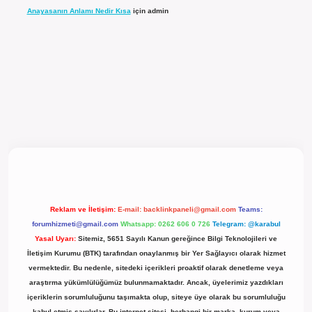
Anayasanın Anlamı Nedir Kısa
için
admin
t güncel giriş
Reklam ve İletişim:
E-mail:
backlinkpaneli@gmail.com
Teams:
forumhizmeti@gmail.com
Whatsapp: 0262 606 0 726
Telegram: @karabul
Yasal Uyarı:
Sitemiz, 5651 Sayılı Kanun gereğince Bilgi Teknolojileri ve
İletişim Kurumu (BTK) tarafından onaylanmış bir Yer Sağlayıcı olarak hizmet
vermektedir. Bu nedenle, sitedeki içerikleri proaktif olarak denetleme veya
araştırma yükümlülüğümüz bulunmamaktadır. Ancak, üyelerimiz yazdıkları
içeriklerin sorumluluğunu taşımakta olup, siteye üye olarak bu sorumluluğu
kabul etmiş sayılırlar. Bu internet sitesi, herhangi bir marka, kurum veya