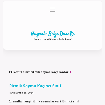
menüyü
Anasayfa
Gizlilik Politikası
Yasal Uyarı
aç
Hakkımızda
Huzurlu Bilgi Durağı
Sade ve keyifli hikayelerle tanış!
Etiket:
1 sınıf ritmik sayma kaça kadar
Ritmik Sayma Kaçıncı Sınıf
Tarih: Aralık 19, 2024
1. sınıfta hangi ritmik saymalar var? Birinci sınıf