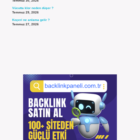
Temmuz 30, 2026
Vücutta klor neden düşer ?
Temmuz 29, 2026
Koçeri ne anlama gelir ?
Temmuz 27, 2026