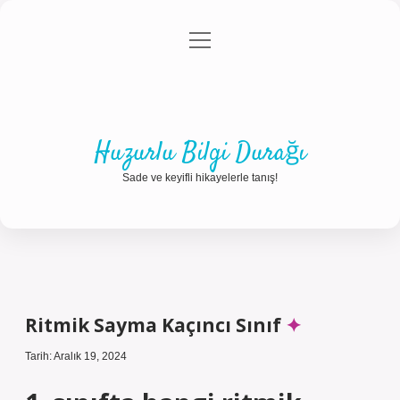
menüyü
Anasayfa
Gizlilik Politikası
Yasal Uyarı
aç
Hakkımızda
Huzurlu Bilgi Durağı
Sade ve keyifli hikayelerle tanış!
Ritmik Sayma Kaçıncı Sınıf
Tarih: Aralık 19, 2024