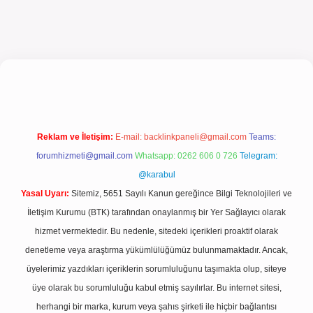
l giriş
Reklam ve İletişim:
E-mail:
backlinkpaneli@gmail.com
Teams:
forumhizmeti@gmail.com
Whatsapp: 0262 606 0 726
Telegram:
@karabul
Yasal Uyarı:
Sitemiz, 5651 Sayılı Kanun gereğince Bilgi Teknolojileri ve
İletişim Kurumu (BTK) tarafından onaylanmış bir Yer Sağlayıcı olarak
hizmet vermektedir. Bu nedenle, sitedeki içerikleri proaktif olarak
denetleme veya araştırma yükümlülüğümüz bulunmamaktadır. Ancak,
üyelerimiz yazdıkları içeriklerin sorumluluğunu taşımakta olup, siteye
üye olarak bu sorumluluğu kabul etmiş sayılırlar. Bu internet sitesi,
herhangi bir marka, kurum veya şahıs şirketi ile hiçbir bağlantısı