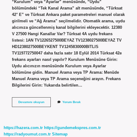
“Kurulum” veya “Ayarlar” menüsünde, “Uydu”
bölümündeki “Tek Kanal Arama” alt menüsünde, “Türksat
42° E” ve Türksat Ankara paket parametreleri manuel olarak
girilmeli ve “Ağ Arama” seçilmelidir. Otomatik arama, uydu
alıcınıza güncellenmiş kanal bilgilerini ekleyecektir. 12380
V 27500 Hangi Kanallar Var? Türksat 4A uydu frekans
listesi: 1AN TV1226527500BEYAZ TV1238027500BEYAZ TV
HD1238027500BEYKENT TV1245830000BITLIS
TV119772750047 daha fazla satır 18 Eylül 2014 Türksat 42e
frekans ayarları nasıl yapılır? Kurulum Menüsüne Girin:
Uydu alıcınızın menüsünde Kurulum veya Ayarlar
bölümüne gidin. Manuel Arama veya TP Arama: Menüde
Manuel Arama veya TP Arama seçeneğini arayın. Frekans
Bilgilerini Girin: Yukarıda belirtilen…
12034
Devamını okuyun
Yorum Bırak
V
27500
Hangi
Kanalda
https://hazera.com.tr
https://gundemekspres.com.tr
https://radyoumut.com.tr
Sitemap