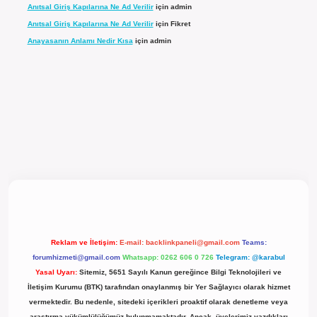
Anıtsal Giriş Kapılarına Ne Ad Verilir
için
admin
Anıtsal Giriş Kapılarına Ne Ad Verilir
için
Fikret
Anayasanın Anlamı Nedir Kısa
için
admin
l giriş
Reklam ve İletişim:
E-mail:
backlinkpaneli@gmail.com
Teams:
forumhizmeti@gmail.com
Whatsapp: 0262 606 0 726
Telegram: @karabul
Yasal Uyarı:
Sitemiz, 5651 Sayılı Kanun gereğince Bilgi Teknolojileri ve
İletişim Kurumu (BTK) tarafından onaylanmış bir Yer Sağlayıcı olarak hizmet
vermektedir. Bu nedenle, sitedeki içerikleri proaktif olarak denetleme veya
araştırma yükümlülüğümüz bulunmamaktadır. Ancak, üyelerimiz yazdıkları