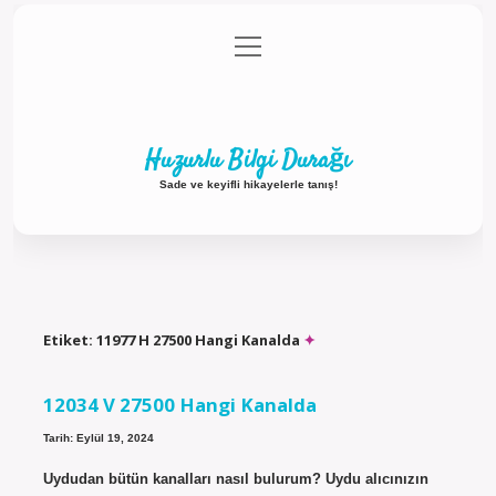
menüyü
Anasayfa
Gizlilik Politikası
Yasal Uyarı
aç
Hakkımızda
Huzurlu Bilgi Durağı
Sade ve keyifli hikayelerle tanış!
Etiket:
11977 H 27500 Hangi Kanalda
12034 V 27500 Hangi Kanalda
Tarih: Eylül 19, 2024
Uydudan bütün kanalları nasıl bulurum? Uydu alıcınızın