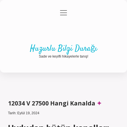
menüyü
Anasayfa
Gizlilik Politikası
Yasal Uyarı
aç
Hakkımızda
Huzurlu Bilgi Durağı
Sade ve keyifli hikayelerle tanış!
12034 V 27500 Hangi Kanalda
Tarih: Eylül 19, 2024