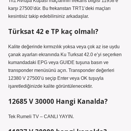
Trt1 Avrupa Kupası maçlarının frekans bilgisi 11958’e
karşı 27500’dür. Bu frekanstan TRT1’deki maçları
kesintisiz takip edebilirsiniz arkadaşlar.
Türksat 42 e TP kaç olmalı?
Kalite değerinde kırmızılık yoksa veya çok az ise uydu
çanak ayarları ekranında Ku Turksat 42.0 e’yi seçerken
kumandadaki EPG veya GUIDE tuşuna basın ve
transponder menüsünü açın. Transponder değerleri
12380 V 27500’ü seçip Enter veya OK tuşuyla
işaretlediğinizde kalite görüntülenecektir.
12685 V 30000 Hangi Kanalda?
Tek Rumeli TV – CANLI YAYIN.