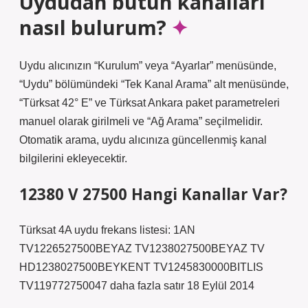
Uydudan bütün kanalları
nasıl bulurum?
Uydu alıcınızın “Kurulum” veya “Ayarlar” menüsünde,
“Uydu” bölümündeki “Tek Kanal Arama” alt menüsünde,
“Türksat 42° E” ve Türksat Ankara paket parametreleri
manuel olarak girilmeli ve “Ağ Arama” seçilmelidir.
Otomatik arama, uydu alıcınıza güncellenmiş kanal
bilgilerini ekleyecektir.
12380 V 27500 Hangi Kanallar Var?
Türksat 4A uydu frekans listesi: 1AN
TV1226527500BEYAZ TV1238027500BEYAZ TV
HD1238027500BEYKENT TV1245830000BITLIS
TV119772750047 daha fazla satır 18 Eylül 2014