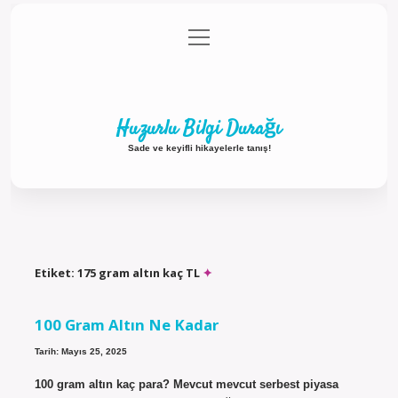
menüyü
Anasayfa
Gizlilik Politikası
Yasal Uyarı
aç
Hakkımızda
Huzurlu Bilgi Durağı
Sade ve keyifli hikayelerle tanış!
Etiket:
175 gram altın kaç TL
100 Gram Altın Ne Kadar
Tarih: Mayıs 25, 2025
100 gram altın kaç para? Mevcut mevcut serbest piyasa