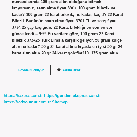
numaralarında 100 gram altın olduğunu bilmek
istiyorsanız, satın alma fiyatı 3’tür. 100 gram bilezik ne
kadar? 100 gram 22 karat bilezik, ne kadar, kaç tl? 22 Karat
Bilezik Bugünün satın alma fiyatı 3701 TL ve satış fiyatı
3734.25 çay kaşığıdır. 22 Karat bilekliği en son en son
güncellendi – 9:59 Bu verilere göre, 100 gram 22 Karat
bileklik 373425 Türk Liras’a karşılık geliyor. 50 gram külçe
altın ne kadar? 50 g 24 karat altına kıyasla en iyisi 50 gr 24
karat altın altın 20 gr 24 karat goldfiat210. 175 gram altın…
100
Devamını okuyun
Yorum Bırak
Gram
Altın
Ne
Kadar
https://hazera.com.tr
https://gundemekspres.com.tr
https://radyoumut.com.tr
Sitemap