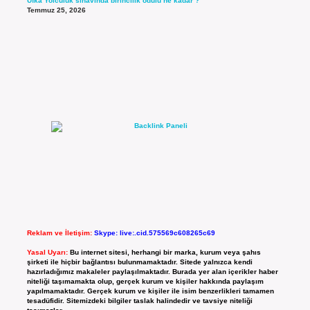
Ufka Yolculuk sınavında birincilik ödülü ne kadar ?
Temmuz 25, 2026
Reklam ve İletişim:
Skype: live:.cid.575569c608265c69
Yasal Uyarı:
Bu internet sitesi, herhangi bir marka, kurum veya şahıs
şirketi ile hiçbir bağlantısı bulunmamaktadır. Sitede yalnızca kendi
hazırladığımız makaleler paylaşılmaktadır. Burada yer alan içerikler haber
niteliği taşımamakta olup, gerçek kurum ve kişiler hakkında paylaşım
yapılmamaktadır. Gerçek kurum ve kişiler ile isim benzerlikleri tamamen
tesadüfidir. Sitemizdeki bilgiler taslak halindedir ve tavsiye niteliği