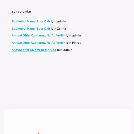
Son yorumlar
Basketbol Hangi Spor Dalı
için
admin
Basketbol Hangi Spor Dalı
için
Zeliha
Anıtsal Giriş Kapılarına Ne Ad Verilir
için
admin
Anıtsal Giriş Kapılarına Ne Ad Verilir
için
Fikret
Anayasanın Anlamı Nedir Kısa
için
admin
giriş