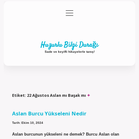
menüyü
Anasayfa
Gizlilik Politikası
Yasal Uyarı
aç
Hakkımızda
Huzurlu Bilgi Durağı
Sade ve keyifli hikayelerle tanış!
Etiket:
22 Ağustos Aslan mı Başak mı
Aslan Burcu Yükseleni Nedir
Tarih: Ekim 10, 2024
Aslan burcunun yükseleni ne demek? Burcu Aslan olan