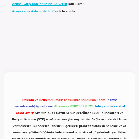
Anıtsal Giriş Kapılarına Ne Ad Verilir
için
Fikret
Anayasanın Anlamı Nedir Kısa
için
admin
el giriş
Reklam ve İletişim:
E-mail:
backlinkpaneli@gmail.com
Teams:
forumhizmeti@gmail.com
Whatsapp: 0262 606 0 726
Telegram: @karabul
Yasal Uyarı:
Sitemiz, 5651 Sayılı Kanun gereğince Bilgi Teknolojileri ve
İletişim Kurumu (BTK) tarafından onaylanmış bir Yer Sağlayıcı olarak hizmet
vermektedir. Bu nedenle, sitedeki içerikleri proaktif olarak denetleme veya
araştırma yükümlülüğümüz bulunmamaktadır. Ancak, üyelerimiz yazdıkları
içeriklerin sorumluluğunu taşımakta olup, siteye üye olarak bu sorumluluğu