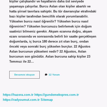
kişiler çalışkandır ve hayatlarını daha üst seviyede
yaşamaya çalışırlar. Burcu Aslan olan kişiler abartılı ve
hatta şiirsel tavırlara sahiptir. Bu tür davranışlar etrafındaki
bazı kişiler tarafından bencillik olarak yorumlanabilir.
Yükselen burcu nasıl öğrenilir? Yükselen burcu nasıl
öğrenirim? Yükselen burcunuzu belirlemek için doğum
saatinizi bilmeniz gerekir. Akşam ezanına doğru, akşam
ezanı sırasında ve sonrasında belirli bir saatte gerçekleşen
doğumlarda, iç burca 180 derece zıt olan burç, ondan
önceki veya sonraki burç yükselen burçtur. 22 Ağustos
Aslan burcunun yükseleni nedir? 22 Ağustos, Aslan
burcunun son günüdür. Aslan burcuna sahip kişiler 23
Temmuz ile 22…
Aslan
Devamını okuyun
12 Yorum
Burcu
Yükseleni
Nedir
https://hazera.com.tr
https://gundemekspres.com.tr
https://radyoumut.com.tr
Sitemap