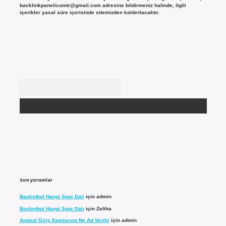
backlinkpanelicomtr@gmail.com
adresine bildirmeniz halinde, ilgili
içerikler yasal süre içerisinde sitemizden kaldırılacaktır.
Arama
Son yorumlar
Basketbol Hangi Spor Dalı
için
admin
Basketbol Hangi Spor Dalı
için
Zeliha
Anıtsal Giriş Kapılarına Ne Ad Verilir
için
admin