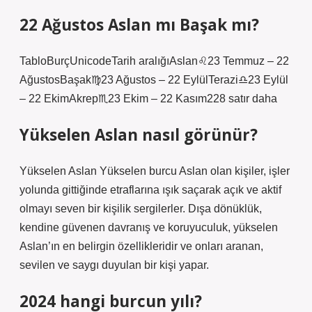
22 Ağustos Aslan mı Başak mı?
TabloBurçUnicodeTarih aralığıAslan♌︎23 Temmuz – 22
AğustosBaşak♍︎23 Ağustos – 22 EylülTerazi♎︎23 Eylül
– 22 EkimAkrep♏︎23 Ekim – 22 Kasım228 satır daha
Yükselen Aslan nasıl görünür?
Yükselen Aslan Yükselen burcu Aslan olan kişiler, işler
yolunda gittiğinde etraflarına ışık saçarak açık ve aktif
olmayı seven bir kişilik sergilerler. Dışa dönüklük,
kendine güvenen davranış ve koruyuculuk, yükselen
Aslan’ın en belirgin özellikleridir ve onları aranan,
sevilen ve saygı duyulan bir kişi yapar.
2024 hangi burcun yılı?