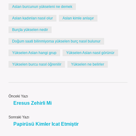
Aslan burcunun yükseleni ne demek
Aslan kadınları nasıl olur
Aslan kimle anlaşır
Burçta yükselen nedir
Doğum saati bilinmiyorsa yükselen burç nasıl bulunur
Yükselen Aslan hangi grup
Yükselen Aslan nasıl görünür
Yükselen burcu nasıl öğrenilir
Yükselen ne belirler
Önceki Yazı
Eresus Zehirli Mi
Sonraki Yazı
Papirüsü Kimler Icat Etmiştir