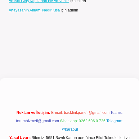
Anıtsal Giriş Kapılarına Ne Ad Verilir
için
Fikret
Anayasanın Anlamı Nedir Kısa
için
admin
üncel giriş
Reklam ve İletişim:
E-mail:
backlinkpaneli@gmail.com
Teams:
forumhizmeti@gmail.com
Whatsapp: 0262 606 0 726
Telegram:
@karabul
Yasal Uyarı:
Sitemiz, 5651 Sayılı Kanun gereğince Bilgi Teknolojileri ve