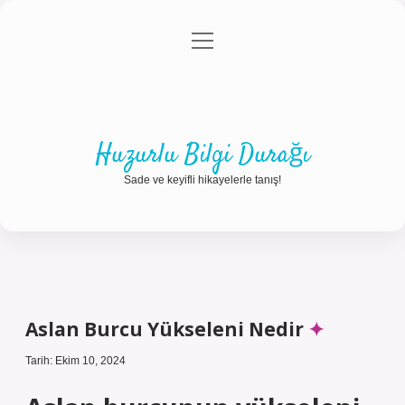
menüyü
Anasayfa
Gizlilik Politikası
Yasal Uyarı
aç
Hakkımızda
Huzurlu Bilgi Durağı
Sade ve keyifli hikayelerle tanış!
Aslan Burcu Yükseleni Nedir
Tarih: Ekim 10, 2024