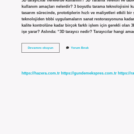
3D tarayıcılar nerelerde kullanılır? 3D Tarama Telefon ve tabl
kullanım amaçları nelerdir? 3 boyutlu tarama teknolojisini k
tasarım sürecinde, prototiplerin hızlı ve maliyetleri etkili bir ş
teknolojiden tıbbi uygulamaların sanat restorasyonuna kadar 
kalite kontrolüne kadar birçok farklı işlem için gerekli olan
işe yarar? Aslında: “3D tarayıcı nedir? Tarayıcılar hangi amaç
3
Devamını okuyun
Yorum Bırak
Boyutlu
Tarama
Teknolojisinin
Kullanım
Alanları
https://hazera.com.tr
https://gundemekspres.com.tr
https://
Nelerdir