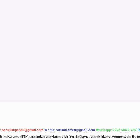
l:
backlinkpaneli@gmail.com
Teams:
forumhizmeti@gmail.com
Whatsapp: 0262 606 0 726
T
etişim Kurumu (BTK) tarafından onaylanmış bir Yer Sağlayıcı olarak hizmet vermektedir. Bu ne