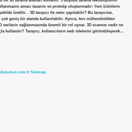
et ile 3D tarama alanları kullanın. 3 boyutlu tarama teknolojisinin
ullanmanın amacı tasarım ve prototip oluşturmadır: Yeni ürünlerin
ekilde üretilir. . 3D tarayıcı ile neler yapılabilir? Bu tarayıcılar,
çok geniş bir alanda kullanılabilir. Ayrıca, ters mühendislikten
 3D verilerin sağlanmasında önemli bir rol oynar. 3D scanner nedir ne
la kullanılır? Tarayıcı, kullanıcıların web sitelerini görüntüleyerek…
radyoumut.com.tr
Sitemap