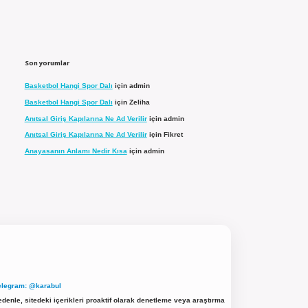
Son yorumlar
Basketbol Hangi Spor Dalı
için
admin
Basketbol Hangi Spor Dalı
için
Zeliha
Anıtsal Giriş Kapılarına Ne Ad Verilir
için
admin
Anıtsal Giriş Kapılarına Ne Ad Verilir
için
Fikret
Anayasanın Anlamı Nedir Kısa
için
admin
elegram: @karabul
denle, sitedeki içerikleri proaktif olarak denetleme veya araştırma