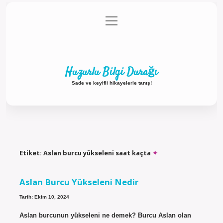
menüyü
Anasayfa
Gizlilik Politikası
Yasal Uyarı
aç
Hakkımızda
Huzurlu Bilgi Durağı
Sade ve keyifli hikayelerle tanış!
Etiket:
Aslan burcu yükseleni saat kaçta
Aslan Burcu Yükseleni Nedir
Tarih: Ekim 10, 2024
Aslan burcunun yükseleni ne demek? Burcu Aslan olan