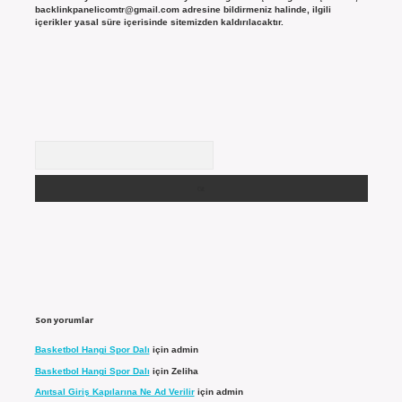
backlinkpanelicomtr@gmail.com
adresine bildirmeniz halinde, ilgili
içerikler yasal süre içerisinde sitemizden kaldırılacaktır.
Arama
Son yorumlar
Basketbol Hangi Spor Dalı
için
admin
Basketbol Hangi Spor Dalı
için
Zeliha
Anıtsal Giriş Kapılarına Ne Ad Verilir
için
admin