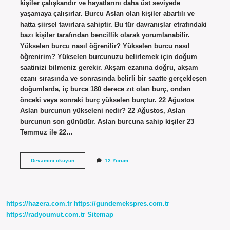
kişiler çalışkandır ve hayatlarını daha üst seviyede
yaşamaya çalışırlar. Burcu Aslan olan kişiler abartılı ve
hatta şiirsel tavırlara sahiptir. Bu tür davranışlar etrafındaki
bazı kişiler tarafından bencillik olarak yorumlanabilir.
Yükselen burcu nasıl öğrenilir? Yükselen burcu nasıl
öğrenirim? Yükselen burcunuzu belirlemek için doğum
saatinizi bilmeniz gerekir. Akşam ezanına doğru, akşam
ezanı sırasında ve sonrasında belirli bir saatte gerçekleşen
doğumlarda, iç burca 180 derece zıt olan burç, ondan
önceki veya sonraki burç yükselen burçtur. 22 Ağustos
Aslan burcunun yükseleni nedir? 22 Ağustos, Aslan
burcunun son günüdür. Aslan burcuna sahip kişiler 23
Temmuz ile 22…
Aslan
Devamını okuyun
12 Yorum
Burcu
Yükseleni
Nedir
https://hazera.com.tr
https://gundemekspres.com.tr
https://radyoumut.com.tr
Sitemap