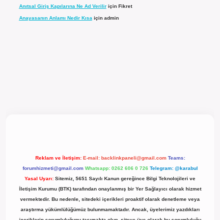
Anıtsal Giriş Kapılarına Ne Ad Verilir
için
Fikret
Anayasanın Anlamı Nedir Kısa
için
admin
l giriş
Reklam ve İletişim:
E-mail:
backlinkpaneli@gmail.com
Teams:
forumhizmeti@gmail.com
Whatsapp: 0262 606 0 726
Telegram: @karabul
Yasal Uyarı:
Sitemiz, 5651 Sayılı Kanun gereğince Bilgi Teknolojileri ve
İletişim Kurumu (BTK) tarafından onaylanmış bir Yer Sağlayıcı olarak hizmet
vermektedir. Bu nedenle, sitedeki içerikleri proaktif olarak denetleme veya
araştırma yükümlülüğümüz bulunmamaktadır. Ancak, üyelerimiz yazdıkları
içeriklerin sorumluluğunu taşımakta olup, siteye üye olarak bu sorumluluğu