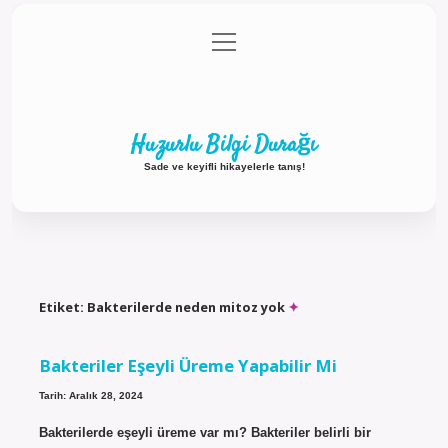
menüyü
Anasayfa
Gizlilik Politikası
Yasal Uyarı
aç
Hakkımızda
Huzurlu Bilgi Durağı
Sade ve keyifli hikayelerle tanış!
Etiket:
Bakterilerde neden mitoz yok
Bakteriler Eşeyli Üreme Yapabilir Mi
Tarih: Aralık 28, 2024
Bakterilerde eşeyli üreme var mı? Bakteriler belirli bir