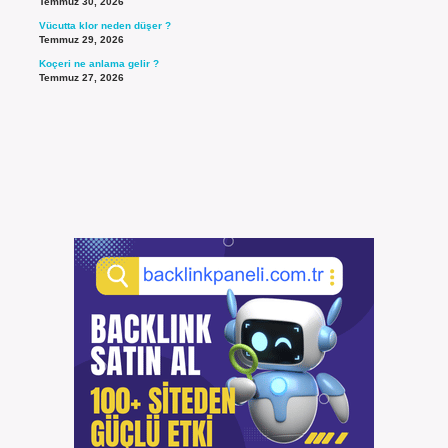
Temmuz 30, 2026
Vücutta klor neden düşer ?
Temmuz 29, 2026
Koçeri ne anlama gelir ?
Temmuz 27, 2026