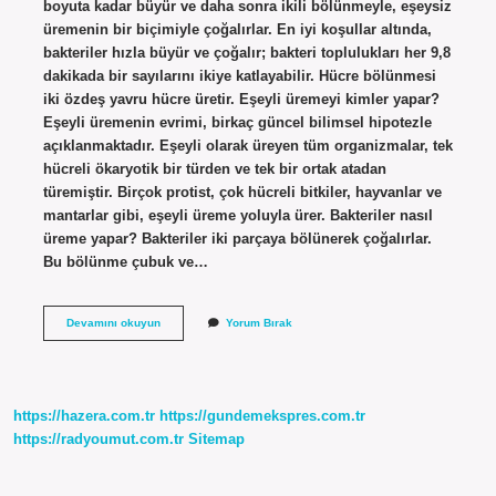
boyuta kadar büyür ve daha sonra ikili bölünmeyle, eşeysiz
üremenin bir biçimiyle çoğalırlar. En iyi koşullar altında,
bakteriler hızla büyür ve çoğalır; bakteri toplulukları her 9,8
dakikada bir sayılarını ikiye katlayabilir. Hücre bölünmesi
iki özdeş yavru hücre üretir. Eşeyli üremeyi kimler yapar?
Eşeyli üremenin evrimi, birkaç güncel bilimsel hipotezle
açıklanmaktadır. Eşeyli olarak üreyen tüm organizmalar, tek
hücreli ökaryotik bir türden ve tek bir ortak atadan
türemiştir. Birçok protist, çok hücreli bitkiler, hayvanlar ve
mantarlar gibi, eşeyli üreme yoluyla ürer. Bakteriler nasıl
üreme yapar? Bakteriler iki parçaya bölünerek çoğalırlar.
Bu bölünme çubuk ve…
Bakteriler
Devamını okuyun
Yorum Bırak
Eşeyli
Üreme
Yapabilir
Mi
https://hazera.com.tr
https://gundemekspres.com.tr
https://radyoumut.com.tr
Sitemap