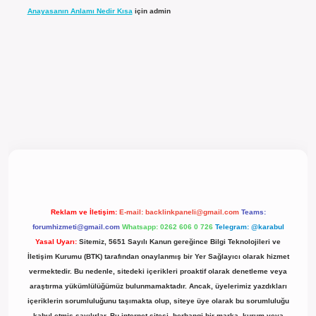
Anayasanın Anlamı Nedir Kısa
için
admin
l giriş
Reklam ve İletişim:
E-mail:
backlinkpaneli@gmail.com
Teams:
forumhizmeti@gmail.com
Whatsapp: 0262 606 0 726
Telegram: @karabul
Yasal Uyarı:
Sitemiz, 5651 Sayılı Kanun gereğince Bilgi Teknolojileri ve
İletişim Kurumu (BTK) tarafından onaylanmış bir Yer Sağlayıcı olarak hizmet
vermektedir. Bu nedenle, sitedeki içerikleri proaktif olarak denetleme veya
araştırma yükümlülüğümüz bulunmamaktadır. Ancak, üyelerimiz yazdıkları
içeriklerin sorumluluğunu taşımakta olup, siteye üye olarak bu sorumluluğu
kabul etmiş sayılırlar. Bu internet sitesi, herhangi bir marka, kurum veya