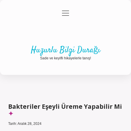
menüyü
Anasayfa
Gizlilik Politikası
Yasal Uyarı
aç
Hakkımızda
Huzurlu Bilgi Durağı
Sade ve keyifli hikayelerle tanış!
Bakteriler Eşeyli Üreme Yapabilir Mi
Tarih: Aralık 28, 2024