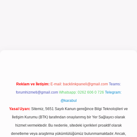
giriş
Reklam ve İletişim:
E-mail:
backlinkpaneli@gmail.com
Teams:
forumhizmeti@gmail.com
Whatsapp: 0262 606 0 726
Telegram:
@karabul
Yasal Uyarı:
Sitemiz, 5651 Sayılı Kanun gereğince Bilgi Teknolojileri ve
İletişim Kurumu (BTK) tarafından onaylanmış bir Yer Sağlayıcı olarak
hizmet vermektedir. Bu nedenle, sitedeki içerikleri proaktif olarak
denetleme veya araştırma yükümlülüğümüz bulunmamaktadır. Ancak,