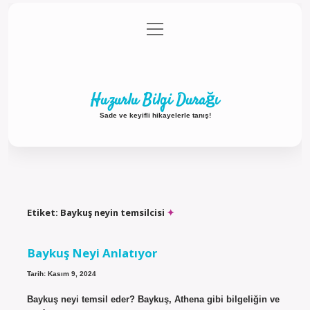
menüyü
Anasayfa
Gizlilik Politikası
Yasal Uyarı
aç
Hakkımızda
Huzurlu Bilgi Durağı
Sade ve keyifli hikayelerle tanış!
Etiket:
Baykuş neyin temsilcisi
Baykuş Neyi Anlatıyor
Tarih: Kasım 9, 2024
Baykuş neyi temsil eder? Baykuş, Athena gibi bilgeliğin ve