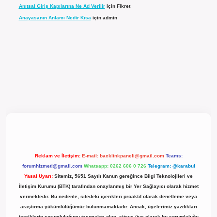
Anıtsal Giriş Kapılarına Ne Ad Verilir
için
Fikret
Anayasanın Anlamı Nedir Kısa
için
admin
l giriş
Reklam ve İletişim:
E-mail:
backlinkpaneli@gmail.com
Teams:
forumhizmeti@gmail.com
Whatsapp: 0262 606 0 726
Telegram: @karabul
Yasal Uyarı:
Sitemiz, 5651 Sayılı Kanun gereğince Bilgi Teknolojileri ve
İletişim Kurumu (BTK) tarafından onaylanmış bir Yer Sağlayıcı olarak hizmet
vermektedir. Bu nedenle, sitedeki içerikleri proaktif olarak denetleme veya
araştırma yükümlülüğümüz bulunmamaktadır. Ancak, üyelerimiz yazdıkları
içeriklerin sorumluluğunu taşımakta olup, siteye üye olarak bu sorumluluğu