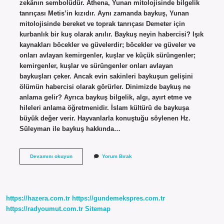
zekânın sembolüdür. Athena, Yunan mitolojisinde bilgelik
tanrıçası Metis’in kızıdır. Aynı zamanda baykuş, Yunan
mitolojisinde bereket ve toprak tanrıçası Demeter için
kurbanlık bir kuş olarak anılır. Baykuş neyin habercisi? Işık
kaynakları böcekler ve güvelerdir; böcekler ve güveler ve
onları avlayan kemirgenler, kuşlar ve küçük sürüngenler;
kemirgenler, kuşlar ve sürüngenler onları avlayan
baykuşları çeker. Ancak evin sakinleri baykuşun gelişini
ölümün habercisi olarak görürler. Dinimizde baykuş ne
anlama gelir? Ayrıca baykuş bilgelik, algı, ayırt etme ve
hileleri anlama öğretmenidir. İslam kültürü de baykuşa
büyük değer verir. Hayvanlarla konuştuğu söylenen Hz.
Süleyman ile baykuş hakkında…
Baykuş
Devamını okuyun
Yorum Bırak
Neyi
Anlatıyor
https://hazera.com.tr
https://gundemekspres.com.tr
https://radyoumut.com.tr
Sitemap