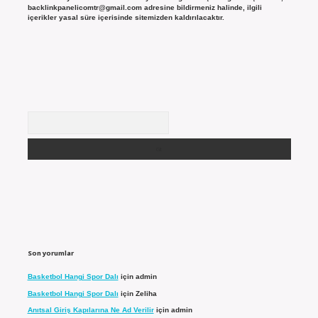
backlinkpanelicomtr@gmail.com
adresine bildirmeniz halinde, ilgili
içerikler yasal süre içerisinde sitemizden kaldırılacaktır.
Arama
Son yorumlar
Basketbol Hangi Spor Dalı
için
admin
Basketbol Hangi Spor Dalı
için
Zeliha
Anıtsal Giriş Kapılarına Ne Ad Verilir
için
admin