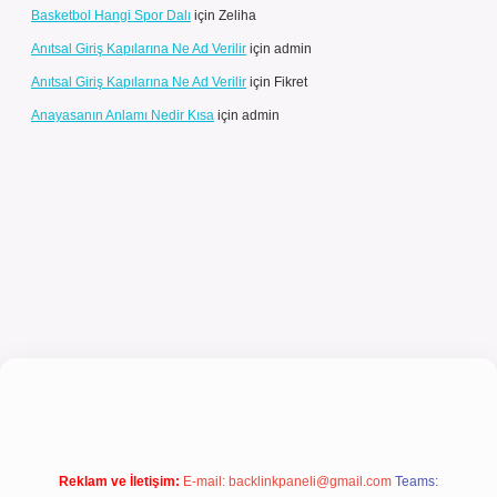
Basketbol Hangi Spor Dalı
için
Zeliha
Anıtsal Giriş Kapılarına Ne Ad Verilir
için
admin
Anıtsal Giriş Kapılarına Ne Ad Verilir
için
Fikret
Anayasanın Anlamı Nedir Kısa
için
admin
giriş
Reklam ve İletişim:
E-mail:
backlinkpaneli@gmail.com
Teams: