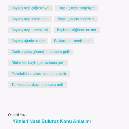
Baykuş neyi çağrıştırıyor
Baykuş neyi simgeliyor
Baykuş neyi temsil eder
Baykuş neyin habercisi
Baykuş neyin temsilcisi
Baykuş öttüğünde ne der
Baykuş uğurlu mudur
Baykuşun hikmeti nedir
Canlı baykuş görmek ne anlama gelir
Dinimizde baykuş ne anlama gelir
Psikolojide baykuş ne anlama gelir
Türklerde baykuş ne anlama gelir
Önceki Yazı
Yönleri Nasıl Buluruz Konu Anlatımı