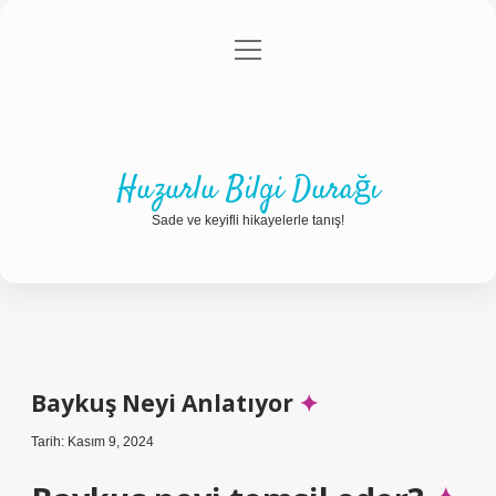
menüyü
Anasayfa
Gizlilik Politikası
Yasal Uyarı
aç
Hakkımızda
Huzurlu Bilgi Durağı
Sade ve keyifli hikayelerle tanış!
Baykuş Neyi Anlatıyor
Tarih: Kasım 9, 2024