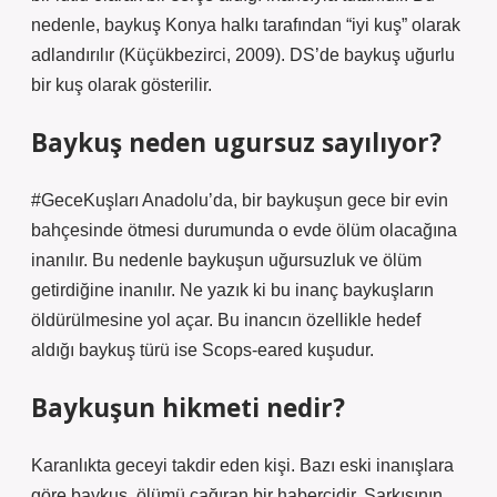
nedenle, baykuş Konya halkı tarafından “iyi kuş” olarak
adlandırılır (Küçükbezirci, 2009). DS’de baykuş uğurlu
bir kuş olarak gösterilir.
Baykuş neden ugursuz sayılıyor?
#GeceKuşları Anadolu’da, bir baykuşun gece bir evin
bahçesinde ötmesi durumunda o evde ölüm olacağına
inanılır. Bu nedenle baykuşun uğursuzluk ve ölüm
getirdiğine inanılır. Ne yazık ki bu inanç baykuşların
öldürülmesine yol açar. Bu inancın özellikle hedef
aldığı baykuş türü ise Scops-eared kuşudur.
Baykuşun hikmeti nedir?
Karanlıkta geceyi takdir eden kişi. Bazı eski inanışlara
göre baykuş, ölümü çağıran bir habercidir. Şarkısının