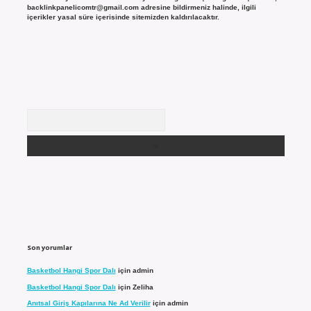
backlinkpanelicomtr@gmail.com
adresine bildirmeniz halinde, ilgili
içerikler yasal süre içerisinde sitemizden kaldırılacaktır.
Arama
Son yorumlar
Basketbol Hangi Spor Dalı
için
admin
Basketbol Hangi Spor Dalı
için
Zeliha
Anıtsal Giriş Kapılarına Ne Ad Verilir
için
admin