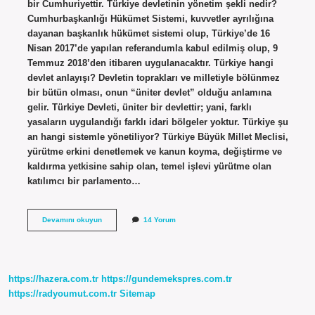
bir Cumhuriyettir. Türkiye devletinin yönetim şekli nedir?
Cumhurbaşkanlığı Hükümet Sistemi, kuvvetler ayrılığına
dayanan başkanlık hükümet sistemi olup, Türkiye’de 16
Nisan 2017’de yapılan referandumla kabul edilmiş olup, 9
Temmuz 2018’den itibaren uygulanacaktır. Türkiye hangi
devlet anlayışı? Devletin toprakları ve milletiyle bölünmez
bir bütün olması, onun “üniter devlet” olduğu anlamına
gelir. Türkiye Devleti, üniter bir devlettir; yani, farklı
yasaların uygulandığı farklı idari bölgeler yoktur. Türkiye şu
an hangi sistemle yönetiliyor? Türkiye Büyük Millet Meclisi,
yürütme erkini denetlemek ve kanun koyma, değiştirme ve
kaldırma yetkisine sahip olan, temel işlevi yürütme olan
katılımcı bir parlamento…
Türkiyenin
Devamını okuyun
14 Yorum
Devlet
Şekli
Nedir
https://hazera.com.tr
https://gundemekspres.com.tr
https://radyoumut.com.tr
Sitemap