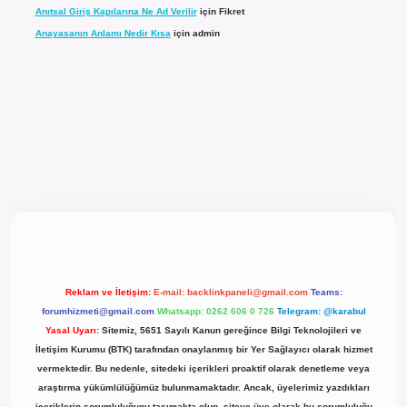
Anıtsal Giriş Kapılarına Ne Ad Verilir
için
Fikret
Anayasanın Anlamı Nedir Kısa
için
admin
l giriş
Reklam ve İletişim:
E-mail:
backlinkpaneli@gmail.com
Teams:
forumhizmeti@gmail.com
Whatsapp: 0262 606 0 726
Telegram: @karabul
Yasal Uyarı:
Sitemiz, 5651 Sayılı Kanun gereğince Bilgi Teknolojileri ve
İletişim Kurumu (BTK) tarafından onaylanmış bir Yer Sağlayıcı olarak hizmet
vermektedir. Bu nedenle, sitedeki içerikleri proaktif olarak denetleme veya
araştırma yükümlülüğümüz bulunmamaktadır. Ancak, üyelerimiz yazdıkları
içeriklerin sorumluluğunu taşımakta olup, siteye üye olarak bu sorumluluğu