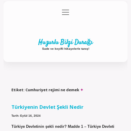
menüyü
Anasayfa
Gizlilik Politikası
Yasal Uyarı
aç
Hakkımızda
Huzurlu Bilgi Durağı
Sade ve keyifli hikayelerle tanış!
Etiket:
Cumhuriyet rejimi ne demek
Türkiyenin Devlet Şekli Nedir
Tarih: Eylül 16, 2024
Türkiye Devletinin şekli nedir? Madde 1 – Türkiye Devleti