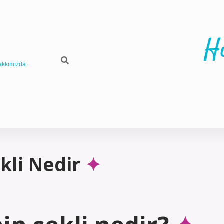
H
akkımızda
kli Nedir