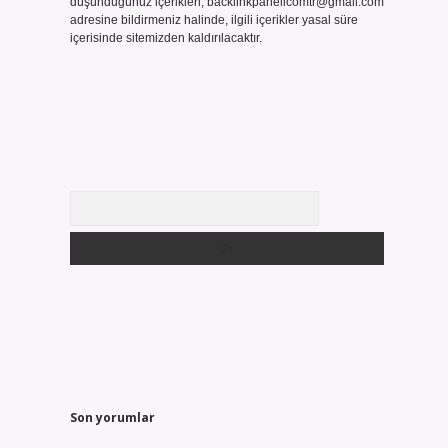
düşündüğünüz içerikleri,
backlinkpanelicomtr@gmail.com
adresine bildirmeniz halinde, ilgili içerikler yasal süre
içerisinde sitemizden kaldırılacaktır.
Arama
Son yorumlar