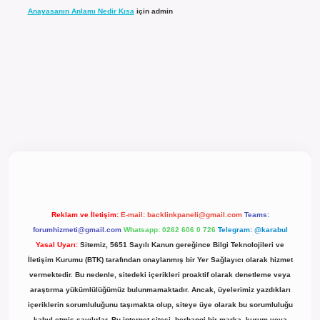
Anayasanın Anlamı Nedir Kısa
için
admin
l giriş
Reklam ve İletişim:
E-mail:
backlinkpaneli@gmail.com
Teams:
forumhizmeti@gmail.com
Whatsapp: 0262 606 0 726
Telegram: @karabul
Yasal Uyarı:
Sitemiz, 5651 Sayılı Kanun gereğince Bilgi Teknolojileri ve
İletişim Kurumu (BTK) tarafından onaylanmış bir Yer Sağlayıcı olarak hizmet
vermektedir. Bu nedenle, sitedeki içerikleri proaktif olarak denetleme veya
araştırma yükümlülüğümüz bulunmamaktadır. Ancak, üyelerimiz yazdıkları
içeriklerin sorumluluğunu taşımakta olup, siteye üye olarak bu sorumluluğu
kabul etmiş sayılırlar. Bu internet sitesi, herhangi bir marka, kurum veya