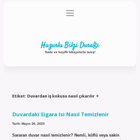
menüyü
Anasayfa
Gizlilik Politikası
Yasal Uyarı
aç
Hakkımızda
Huzurlu Bilgi Durağı
Sade ve keyifli hikayelerle tanış!
Etiket:
Duvardan iş kokusu nasıl çıkarılır
Duvardaki Sigara Isi Nasıl Temizlenir
Tarih: Mayıs 26, 2025
Sararan duvar nasıl temizlenir? Nemli, küflü veya sakin