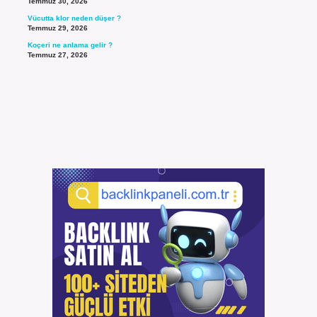
Temmuz 30, 2026
Vücutta klor neden düşer ?
Temmuz 29, 2026
Koçeri ne anlama gelir ?
Temmuz 27, 2026