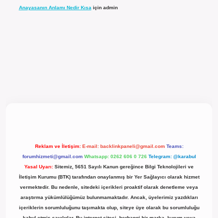
Anayasanın Anlamı Nedir Kısa
için
admin
l giriş
Reklam ve İletişim:
E-mail:
backlinkpaneli@gmail.com
Teams:
forumhizmeti@gmail.com
Whatsapp: 0262 606 0 726
Telegram: @karabul
Yasal Uyarı:
Sitemiz, 5651 Sayılı Kanun gereğince Bilgi Teknolojileri ve
İletişim Kurumu (BTK) tarafından onaylanmış bir Yer Sağlayıcı olarak hizmet
vermektedir. Bu nedenle, sitedeki içerikleri proaktif olarak denetleme veya
araştırma yükümlülüğümüz bulunmamaktadır. Ancak, üyelerimiz yazdıkları
içeriklerin sorumluluğunu taşımakta olup, siteye üye olarak bu sorumluluğu
kabul etmiş sayılırlar. Bu internet sitesi, herhangi bir marka, kurum veya