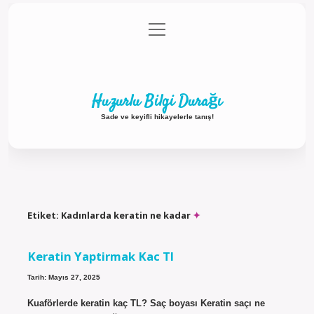
menüyü
Anasayfa
Gizlilik Politikası
Yasal Uyarı
aç
Hakkımızda
Huzurlu Bilgi Durağı
Sade ve keyifli hikayelerle tanış!
Etiket:
Kadınlarda keratin ne kadar
Keratin Yaptirmak Kac Tl
Tarih: Mayıs 27, 2025
Kuaförlerde keratin kaç TL? Saç boyası Keratin saçı ne