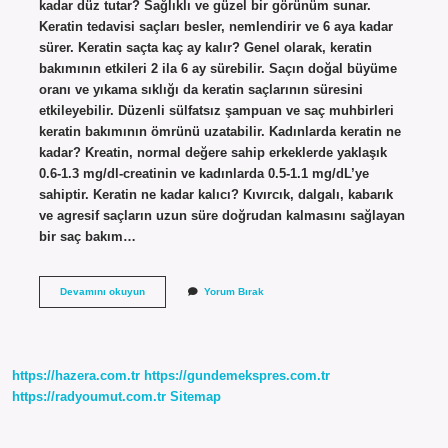
kadar düz tutar? Sağlıklı ve güzel bir görünüm sunar.
Keratin tedavisi saçları besler, nemlendirir ve 6 aya kadar
sürer. Keratin saçta kaç ay kalır? Genel olarak, keratin
bakımının etkileri 2 ila 6 ay sürebilir. Saçın doğal büyüme
oranı ve yıkama sıklığı da keratin saçlarının süresini
etkileyebilir. Düzenli sülfatsız şampuan ve saç muhbirleri
keratin bakımının ömrünü uzatabilir. Kadınlarda keratin ne
kadar? Kreatin, normal değere sahip erkeklerde yaklaşık
0.6-1.3 mg/dl-creatinin ve kadınlarda 0.5-1.1 mg/dL’ye
sahiptir. Keratin ne kadar kalıcı? Kıvırcık, dalgalı, kabarık
ve agresif saçların uzun süre doğrudan kalmasını sağlayan
bir saç bakım…
Keratin
Devamını okuyun
Yorum Bırak
Yaptirmak
Kac
Tl
https://hazera.com.tr
https://gundemekspres.com.tr
https://radyoumut.com.tr
Sitemap