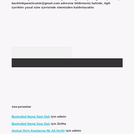
backlinkpanelicomtr@gmail.com
adresine bildirmeniz halinde, ilgili
içerikler yasal süre içerisinde sitemizden kaldırılacaktır.
Arama
Son yorumlar
Basketbol Hangi Spor Dalı
için
admin
Basketbol Hangi Spor Dalı
için
Zeliha
Anıtsal Giriş Kapılarına Ne Ad Verilir
için
admin