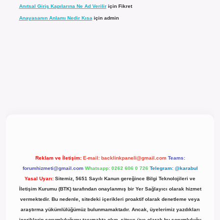
Anıtsal Giriş Kapılarına Ne Ad Verilir
için
Fikret
Anayasanın Anlamı Nedir Kısa
için
admin
el giriş
Reklam ve İletişim:
E-mail:
backlinkpaneli@gmail.com
Teams:
forumhizmeti@gmail.com
Whatsapp: 0262 606 0 726
Telegram: @karabul
Yasal Uyarı:
Sitemiz, 5651 Sayılı Kanun gereğince Bilgi Teknolojileri ve
İletişim Kurumu (BTK) tarafından onaylanmış bir Yer Sağlayıcı olarak hizmet
vermektedir. Bu nedenle, sitedeki içerikleri proaktif olarak denetleme veya
araştırma yükümlülüğümüz bulunmamaktadır. Ancak, üyelerimiz yazdıkları
içeriklerin sorumluluğunu taşımakta olup, siteye üye olarak bu sorumluluğu