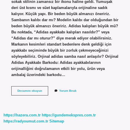
sokak stilinin zamansız bir ikonu haline geldi. Yumuşak
deri üst kısmı ve süet kaplamalarıyla orijinaline sadık
kalıyor. Küçük yapı. Bir beden büyük almanızı öneririz.
Sambanın kalıbı dar mı? Modelin kalıbı dar olduğundan bir
beden büyük almanızı öneririz. Adidas kalıpları büyük mü?
Bu noktada, “Adidas ayakkabı kalıpları nasıldır?” veya
“Adidas dar mı oturur?” diye merak ediyor olabilirsiniz.
Markanın kesimleri standart bedenlere denk geldiği için
ayakkabı seçiminde büyük bir zorluk çekmeyeceğinizi
söyleyebiliriz. Orjinal adidas samba nasıl anlaşılır? Orijinal
Adidas Ayakkabı Barkodu: Adidas ayakkabılarının
orijinalliğini doğrulamanın etkili bir yolu, ürün veya
ambalaj üzerindeki barkodu…
Samba
Devamını okuyun
Yorum Bırak
Kalıbı
Nasıl
https://hazera.com.tr
https://gundemekspres.com.tr
https://radyoumut.com.tr
Sitemap