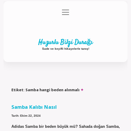
menüyü
Anasayfa
Gizlilik Politikası
Yasal Uyarı
aç
Hakkımızda
Huzurlu Bilgi Durağı
Sade ve keyifli hikayelerle tanış!
Etiket:
Samba hangi beden alınmalı
Samba Kalıbı Nasıl
Tarih: Ekim 22, 2024
Adidas Samba bir beden büyük mü? Sahada doğan Samba,