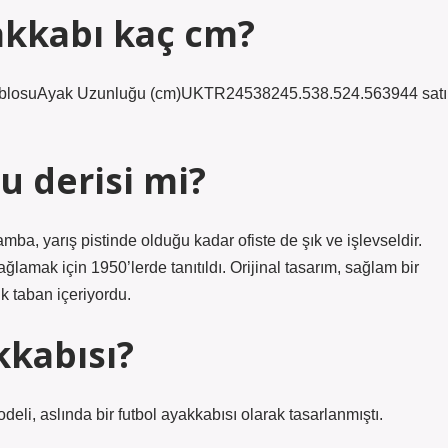
akkabı kaç cm?
ablosuAyak Uzunluğu (cm)UKTR24538245.538.524.563944 satı
 derisi mi?
Samba, yarış pistinde olduğu kadar ofiste de şık ve işlevseldir.
lamak için 1950’lerde tanıtıldı. Orijinal tasarım, sağlam bir
uk taban içeriyordu.
kabısı?
li, aslında bir futbol ayakkabısı olarak tasarlanmıştı.