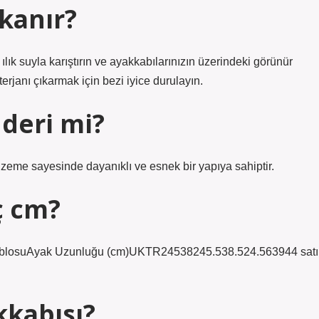
kanır?
lık suyla karıştırın ve ayakkabılarınızın üzerindeki görünür
erjanı çıkarmak için bezi iyice durulayın.
deri mi?
lzeme sayesinde dayanıklı ve esnek bir yapıya sahiptir.
ç cm?
ablosuAyak Uzunluğu (cm)UKTR24538245.538.524.563944 satı
kabısı?