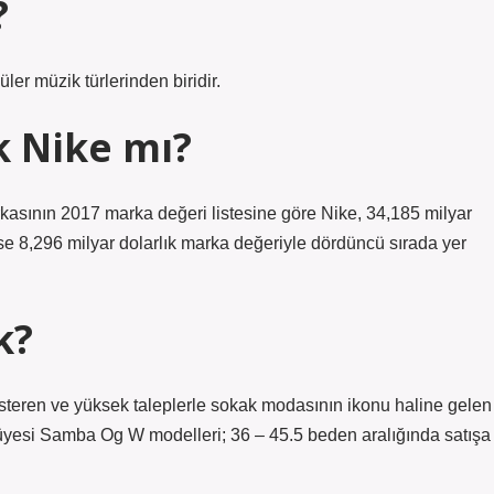
?
ler müzik türlerinden biridir.
k Nike mı?
rkasının 2017 marka değeri listesine göre Nike, 34,185 milyar
 ise 8,296 milyar dolarlık marka değeriyle dördüncü sırada yer
k?
österen ve yüksek taleplerle sokak modasının ikonu haline gelen
üyesi Samba Og W modelleri; 36 – 45.5 beden aralığında satışa