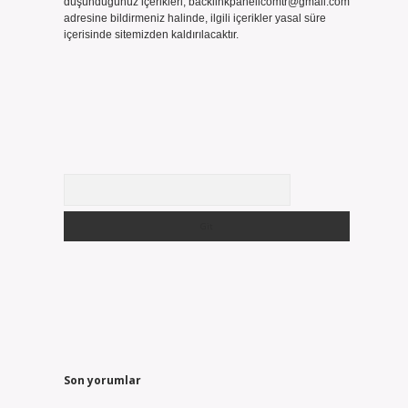
düşündüğünüz içerikleri,
backlinkpanelicomtr@gmail.com
adresine bildirmeniz halinde, ilgili içerikler yasal süre
içerisinde sitemizden kaldırılacaktır.
Arama
Son yorumlar