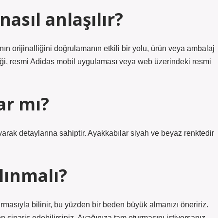
asıl anlaşılır?
n orijinalliğini doğrulamanın etkili bir yolu, ürün veya ambalaj
liği, resmi Adidas mobil uygulaması veya web üzerindeki resmi
ar mı?
rak detaylarına sahiptir. Ayakkabılar siyah ve beyaz renktedir
lınmalı?
masıyla bilinir, bu yüzden bir beden büyük almanızı öneririz.
sipariş edebilirsiniz. Ayağınıza tam oturmasını istiyorsanız,