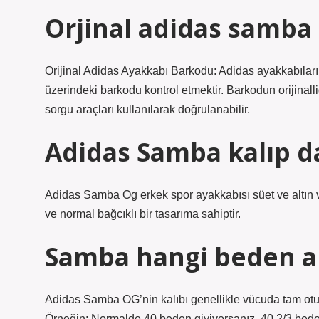
Orjinal adidas samba n
Orijinal Adidas Ayakkabı Barkodu: Adidas ayakkabılarını
üzerindeki barkodu kontrol etmektir. Barkodun orijinal
sorgu araçları kullanılarak doğrulanabilir.
Adidas Samba kalıp d
Adidas Samba Og erkek spor ayakkabısı süet ve altın va
ve normal bağcıklı bir tasarıma sahiptir.
Samba hangi beden a
Adidas Samba OG’nin kalıbı genellikle vücuda tam otur
Örneğin; Normalde 40 beden giyiyorsanız, 40 2/3 beden 