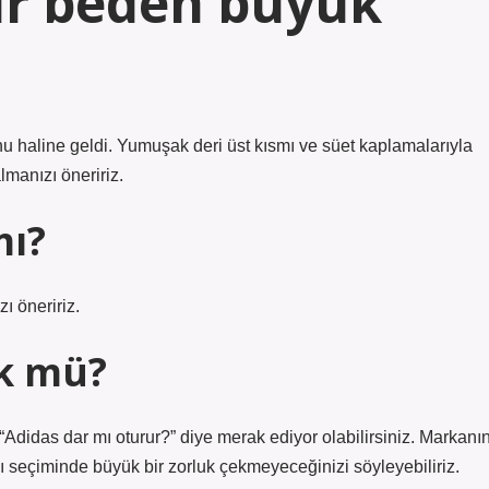
ir beden büyük
 haline geldi. Yumuşak deri üst kısmı ve süet kaplamalarıyla
lmanızı öneririz.
mı?
ı öneririz.
ük mü?
“Adidas dar mı oturur?” diye merak ediyor olabilirsiniz. Markanı
ı seçiminde büyük bir zorluk çekmeyeceğinizi söyleyebiliriz.