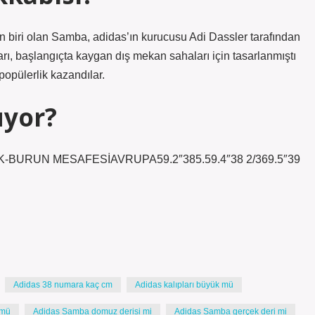
 biri olan Samba, adidas’ın kurucusu Adi Dassler tarafından
ları, başlangıçta kaygan dış mekan sahaları için tasarlanmıştı
opülerlik kazandılar.
uyor?
OPUK-BURUN MESAFESİAVRUPA59.2″385.59.4″38 2/369.5″39
Adidas 38 numara kaç cm
Adidas kalıpları büyük mü
 mü
Adidas Samba domuz derisi mi
Adidas Samba gerçek deri mi