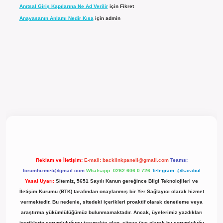
Anıtsal Giriş Kapılarına Ne Ad Verilir
için
Fikret
Anayasanın Anlamı Nedir Kısa
için
admin
l giriş
Reklam ve İletişim:
E-mail:
backlinkpaneli@gmail.com
Teams:
forumhizmeti@gmail.com
Whatsapp: 0262 606 0 726
Telegram: @karabul
Yasal Uyarı:
Sitemiz, 5651 Sayılı Kanun gereğince Bilgi Teknolojileri ve
İletişim Kurumu (BTK) tarafından onaylanmış bir Yer Sağlayıcı olarak hizmet
vermektedir. Bu nedenle, sitedeki içerikleri proaktif olarak denetleme veya
araştırma yükümlülüğümüz bulunmamaktadır. Ancak, üyelerimiz yazdıkları
içeriklerin sorumluluğunu taşımakta olup, siteye üye olarak bu sorumluluğu