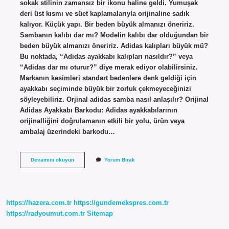
sokak stilinin zamansız bir ikonu haline geldi. Yumuşak
deri üst kısmı ve süet kaplamalarıyla orijinaline sadık
kalıyor. Küçük yapı. Bir beden büyük almanızı öneririz.
Sambanın kalıbı dar mı? Modelin kalıbı dar olduğundan bir
beden büyük almanızı öneririz. Adidas kalıpları büyük mü?
Bu noktada, “Adidas ayakkabı kalıpları nasıldır?” veya
“Adidas dar mı oturur?” diye merak ediyor olabilirsiniz.
Markanın kesimleri standart bedenlere denk geldiği için
ayakkabı seçiminde büyük bir zorluk çekmeyeceğinizi
söyleyebiliriz. Orjinal adidas samba nasıl anlaşılır? Orijinal
Adidas Ayakkabı Barkodu: Adidas ayakkabılarının
orijinalliğini doğrulamanın etkili bir yolu, ürün veya
ambalaj üzerindeki barkodu…
Samba
Devamını okuyun
Yorum Bırak
Kalıbı
Nasıl
https://hazera.com.tr
https://gundemekspres.com.tr
https://radyoumut.com.tr
Sitemap