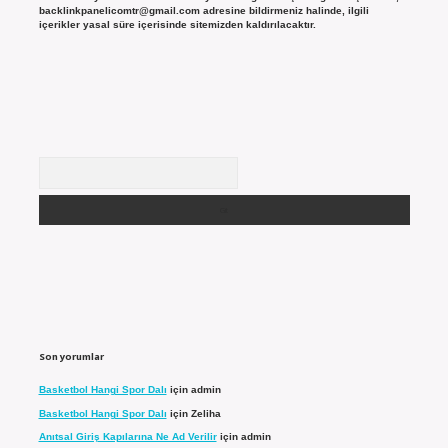
backlinkpanelicomtr@gmail.com
adresine bildirmeniz halinde, ilgili
içerikler yasal süre içerisinde sitemizden kaldırılacaktır.
Arama
Son yorumlar
Basketbol Hangi Spor Dalı
için
admin
Basketbol Hangi Spor Dalı
için
Zeliha
Anıtsal Giriş Kapılarına Ne Ad Verilir
için
admin