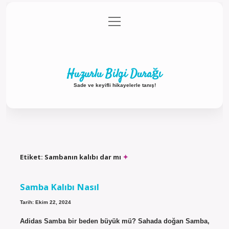
menüyü
Anasayfa
Gizlilik Politikası
Yasal Uyarı
aç
Hakkımızda
Huzurlu Bilgi Durağı
Sade ve keyifli hikayelerle tanış!
Etiket:
Sambanın kalıbı dar mı
Samba Kalıbı Nasıl
Tarih: Ekim 22, 2024
Adidas Samba bir beden büyük mü? Sahada doğan Samba,