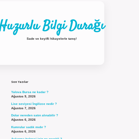
Huzurlu Bilgi Durağı
Sade ve keyifli hikayelerle tanış!
Sidebar
ilbet güncel giriş
Son Yazılar
Yalova Bursa ne kadar ?
Ağustos 9, 2026
Lise seviyesi İngilizce nedir ?
Ağustos 7, 2026
Dolar nereden satın alınabilir ?
Ağustos 6, 2026
Kumrular sadık mıdır ?
Ağustos 6, 2026
Avlanma belgesi için ne gerekli ?