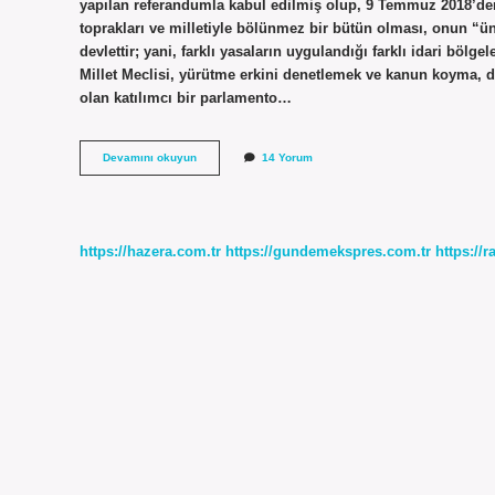
yapılan referandumla kabul edilmiş olup, 9 Temmuz 2018’den 
toprakları ve milletiyle bölünmez bir bütün olması, onun “üni
devlettir; yani, farklı yasaların uygulandığı farklı idari böl
Millet Meclisi, yürütme erkini denetlemek ve kanun koyma, d
olan katılımcı bir parlamento…
Türkiyenin
Devamını okuyun
14 Yorum
Devlet
Şekli
Nedir
https://hazera.com.tr
https://gundemekspres.com.tr
https://