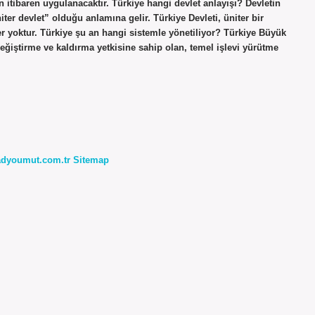
itibaren uygulanacaktır. Türkiye hangi devlet anlayışı? Devletin
ter devlet” olduğu anlamına gelir. Türkiye Devleti, üniter bir
geler yoktur. Türkiye şu an hangi sistemle yönetiliyor? Türkiye Büyük
eğiştirme ve kaldırma yetkisine sahip olan, temel işlevi yürütme
radyoumut.com.tr
Sitemap