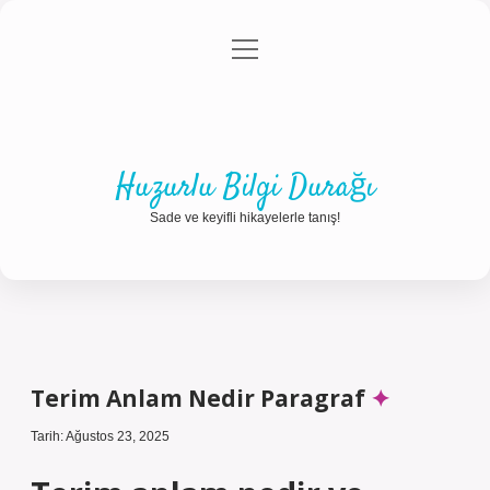
menüyü
Anasayfa
Gizlilik Politikası
Yasal Uyarı
aç
Hakkımızda
Huzurlu Bilgi Durağı
Sade ve keyifli hikayelerle tanış!
Terim Anlam Nedir Paragraf
Tarih: Ağustos 23, 2025